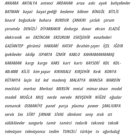
ANKARA
ANTALYA
antenci
ARDAHAN
arıza
askı
ayak
bahçelievler
BATMAN
bayat
bayat gediği
besleme
bilinen
BİNGÖL
BİTLİS
board
boğazkale
buhara
BURDUR
ÇANKIRI
çatlak
çorum
çorumda
DENİZLİ
DİYARBAKIR
dodurga
duvar
ekran
ELAZIĞ
elektronik
en
ERZİNCAN
ERZURUM
ESKİŞEHİR
esnafevleri
GAZİANTEP
görüntü
HAKKARİ
HATAY
ibrahim çayırı
İÇEL
IĞDIR
ipeklievler
iskilip
ISPARTA
İZMİR
KABLO
KAHRAMANMARAŞ
KARAMAN
kargı
kargo
KARS
kart
kartı
KAYSERİ
KDL
KDL-
40L4000
KİLİS
kim yapar
KIRIKKALE
KIRŞEHİR
Kırık
KONYA
KÜTAHYA
laçin
lcd
led
madeniş
MALATYA
MANİSA
MARDİN
mecitözü
merkez
Merkezi
MERSİN
metal
mimar sinan
model
modeli
MUĞLA
MUŞ
nerde
nerede
NEVŞEHİR
NİĞDE
oğuzlar
osmancık
OSMANİYE
panel
parça
plazma
power
ŞANLIURFA
servis
Ses
SİİRT
ŞIRNAK
SİVAS
slimkent
sony
stok
stt
sülüklüevler
sungurlu
tamir
tamirci
tedarik
tekceviz
teknik
televizyon
televizyoncu
teslim
TUNCELİ
türkiye
tv
uğurludağ