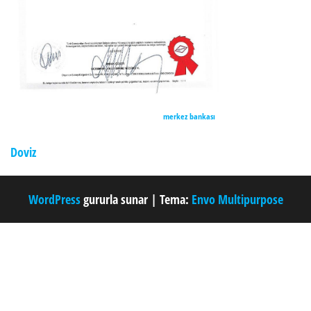
merkez bankası
Doviz
WordPress
gururla sunar
|
Tema:
Envo Multipurpose