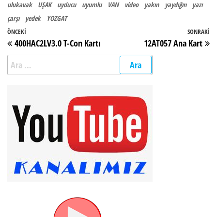
ulukavak
UŞAK
uyducu
uyumlu
VAN
video
yakın
yaydığın
yazı
çarşı
yedek
YOZGAT
Yazı gezinmesi
Önceki Yazı
ÖNCEKI
SONRAKI
So
400HAC2LV3.0 T-Con Kartı
12AT057 Ana Kart
Arama: