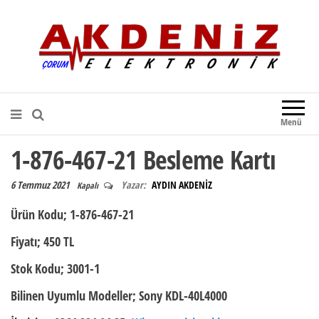
Akdeniz Elektronik
Teknik Destek, Kaliteli Hizmet |
Çorum Elektronik Firması
Menü
1-876-467-21 Besleme Kartı
6 Temmuz 2021
Yazar:
AYDIN AKDENİZ
Kapalı
Ürün Kodu
; 1-876-467-21
Fiyatı;
450 TL
Stok Kodu;
3001-1
Bilinen Uyumlu Modeller;
Sony KDL-40L4000