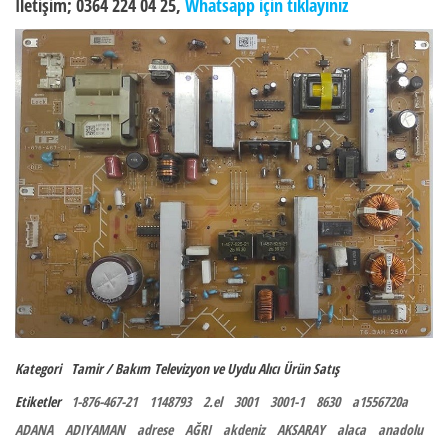
İletişim; 0364 224 04 25,
Whatsapp için tıklayınız
Kategori
Tamir / Bakım
Televizyon ve Uydu Alıcı
Ürün Satış
Etiketler
1-876-467-21
1148793
2.el
3001
3001-1
8630
a1556720a
ADANA
ADIYAMAN
adrese
AĞRI
akdeniz
AKSARAY
alaca
anadolu