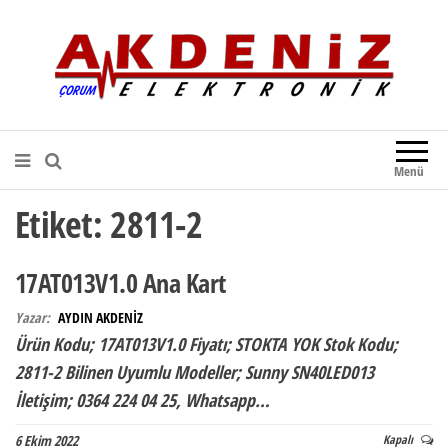
Akdeniz Elektronik
Teknik Destek, Kaliteli Hizmet |
Çorum Elektronik Firması
Menü
Etiket:
2811-2
17AT013V1.0 Ana Kart
Yazar:
AYDIN AKDENİZ
Ürün Kodu; 17AT013V1.0 Fiyatı; STOKTA YOK Stok Kodu;
2811-2 Bilinen Uyumlu Modeller; Sunny SN40LED013
İletişim; 0364 224 04 25, Whatsapp…
6 Ekim 2022
Kapalı