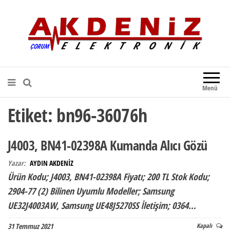
Akdeniz Elektronik
Teknik Destek, Kaliteli Hizmet |
Çorum Elektronik Firması
Menü
Etiket:
bn96-36076h
J4003, BN41-02398A Kumanda Alıcı Gözü
Yazar:
AYDIN AKDENİZ
Ürün Kodu; J4003, BN41-02398A Fiyatı; 200 TL Stok Kodu;
2904-77 (2) Bilinen Uyumlu Modeller; Samsung
UE32J4003AW, Samsung UE48J5270SS İletişim; 0364…
31 Temmuz 2021
Kapalı