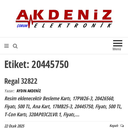
Akdeniz Elektronik
Teknik Destek, Kaliteli Hizmet |
Çorum Elektronik Firması
Menü
Etiket:
20445750
Regal 32822
Yazar:
AYDIN AKDENİZ
Resim eklenecektir Besleme Kartı, 17PW26-3, 20426560,
Fiyatı, 500 TL, Ana Kart, 17MB25-3, 20445750, Fiyatı, 500 TL,
T-Con Kartı, 320AP03C2LV0.1, Fiyatı,…
22 Ocak 2025
Kapalı