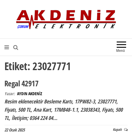
Akdeniz Elektronik
Teknik Destek, Kaliteli Hizmet |
Çorum Elektronik Firması
Menü
Etiket:
23027771
Regal 42917
Yazar:
AYDIN AKDENİZ
Resim eklenecektir Besleme Kartı, 17PW82-3, 23027771,
Fiyatı, 500 TL, Ana Kart, 17MB48-1.1, 23038343, Fiyatı, 500
TL, İletişim; 0364 224 04…
22 Ocak 2025
Kapalı