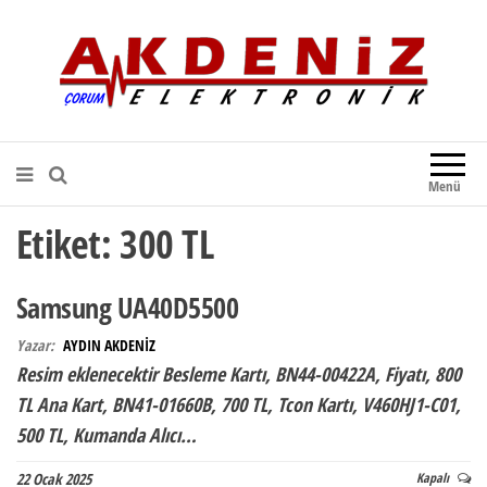
Akdeniz Elektronik
Teknik Destek, Kaliteli Hizmet |
Çorum Elektronik Firması
Menü
Etiket:
300 TL
Samsung UA40D5500
Yazar:
AYDIN AKDENİZ
Resim eklenecektir Besleme Kartı, BN44-00422A, Fiyatı, 800
TL Ana Kart, BN41-01660B, 700 TL, Tcon Kartı, V460HJ1-C01,
500 TL, Kumanda Alıcı…
22 Ocak 2025
Kapalı