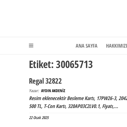
Akdeniz Elektr
ANA SAYFA
HAKKIMIZ
Etiket:
30065713
Regal 32822
Yazar:
AYDIN AKDENİZ
Resim eklenecektir Besleme Kartı, 17PW26-3, 20426
500 TL, T-Con Kartı, 320AP03C2LV0.1, Fiyatı,…
22 Ocak 2025