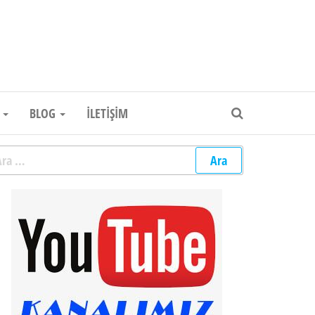
um Elektronik Firması
R
BLOG
İLETIŞIM
rama: