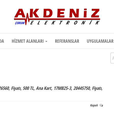
onik
Teknik Destek, Kaliteli Hizmet | Çor
DA
HIZMET ALANLARI
REFERANSLAR
UYGULAMALA
A
560, Fiyatı, 500 TL, Ana Kart, 17MB25-3, 20445750, Fiyatı,
Kapalı