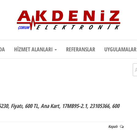
onik
Teknik Destek, Kaliteli Hizmet | Çor
DA
HIZMET ALANLARI
REFERANSLAR
UYGULAMALA
A
230, Fiyatı, 600 TL, Ana Kart, 17MB95-2.1, 23105366, 600
Kapalı