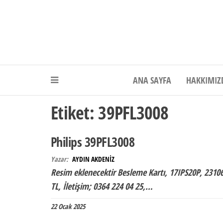
Akdeniz Elektr
ANA SAYFA
HAKKIMIZ
Etiket:
39PFL3008
Philips 39PFL3008
Yazar:
AYDIN AKDENİZ
Resim eklenecektir Besleme Kartı, 17IPS20P, 23106
TL, İletişim; 0364 224 04 25,…
22 Ocak 2025