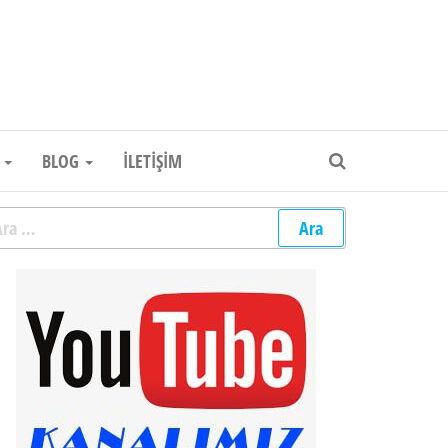
um Elektronik Firması
R
BLOG
İLETIŞIM
rama: