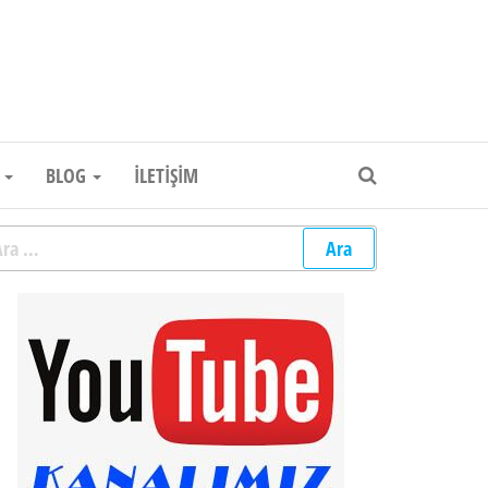
um Elektronik Firması
R
BLOG
İLETIŞIM
rama: