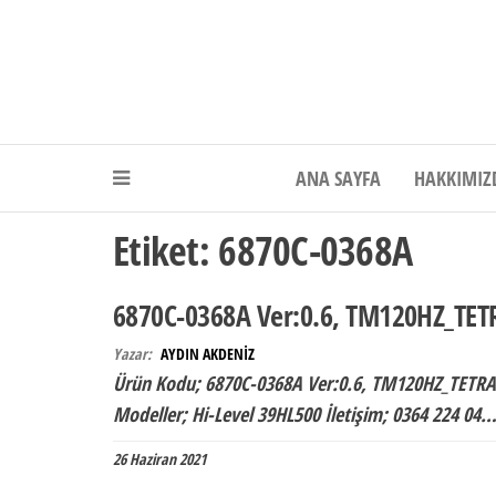
Akdeniz Elektr
ANA SAYFA
HAKKIMIZ
Etiket:
6870C-0368A
6870C-0368A Ver:0.6, TM120HZ_TETR
Yazar:
AYDIN AKDENİZ
Ürün Kodu; 6870C-0368A Ver:0.6, TM120HZ_TETRA 
Modeller; Hi-Level 39HL500 İletişim; 0364 224 04
26 Haziran 2021