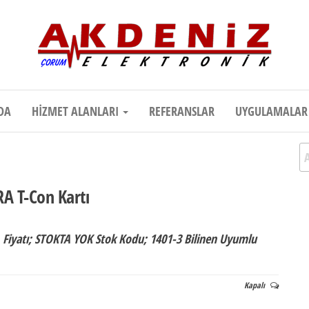
onik
Teknik Destek, Kaliteli Hizmet | Çor
DA
HIZMET ALANLARI
REFERANSLAR
UYGULAMALA
A
A T-Con Kartı
Fiyatı; STOKTA YOK Stok Kodu; 1401-3 Bilinen Uyumlu
…
Kapalı