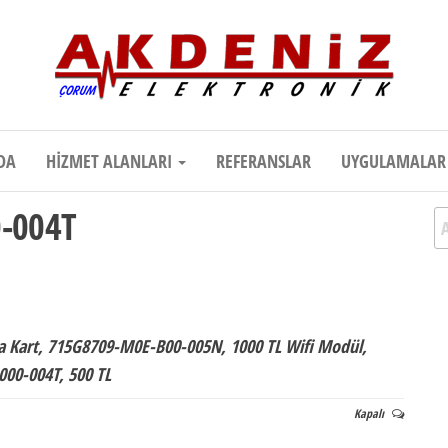
onik
Teknik Destek, Kaliteli Hizmet | Çor
DA
HIZMET ALANLARI
REFERANSLAR
UYGULAMALA
-004T
A
a Kart, 715G8709-M0E-B00-005N, 1000 TL Wifi Modül,
000-004T, 500 TL
Kapalı