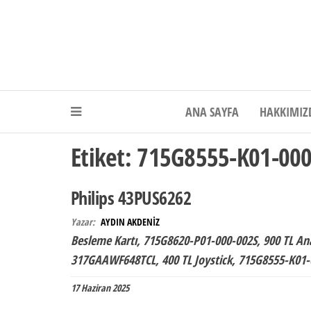
Akdeniz Elektr
ANA SAYFA
HAKKIMIZ
Etiket:
715G8555-K01-000
Philips 43PUS6262
Yazar:
AYDIN AKDENİZ
Besleme Kartı, 715G8620-P01-000-002S, 900 TL An
317GAAWF648TCL, 400 TL Joystick, 715G8555-K01-
17 Haziran 2025