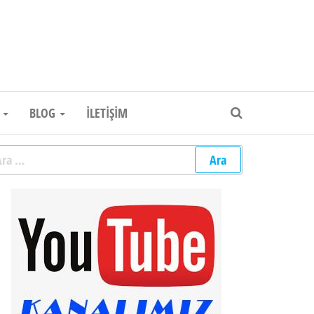
um Elektronik Firması
R
BLOG
İLETIŞIM
rama: