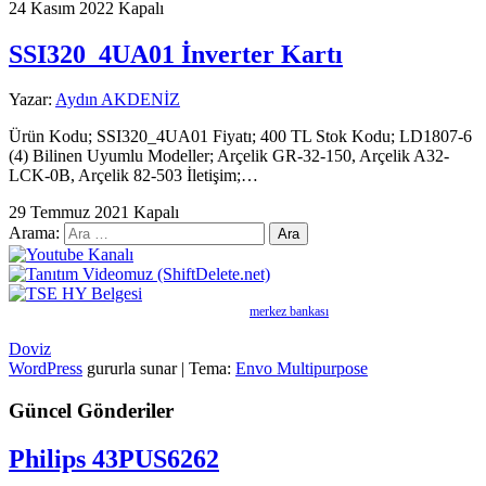
24 Kasım 2022
Kapalı
SSI320_4UA01 İnverter Kartı
Yazar:
Aydın AKDENİZ
Ürün Kodu; SSI320_4UA01 Fiyatı; 400 TL Stok Kodu; LD1807-6
(4) Bilinen Uyumlu Modeller; Arçelik GR-32-150, Arçelik A32-
LCK-0B, Arçelik 82-503 İletişim;…
29 Temmuz 2021
Kapalı
Arama:
merkez bankası
Doviz
WordPress
gururla sunar
|
Tema:
Envo Multipurpose
Güncel Gönderiler
Philips 43PUS6262