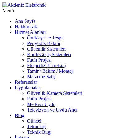
Menü
Akdeniz Elektronik
Teknik Destek, Kaliteli Hizmet | Çorum Elektronik Firması
Ana Sayfa
Hakkımızda
Hizmet Alanları
Ön Keşif ve Tespit
Periyodik Bakım
Güvenlik Sistemleri
Kartlı Geçiş Sistemleri
Fatih Projesi
Ekspertiz (Ücretsiz)
Tamir / Bakım / Montaj
Malzeme Satış
Referanslar
Uygulamalar
Güvenlik Kamera Sistemleri
Fatih Projesi
Merkezi Uydu
Televizyon ve Uydu Alıcı
Blog
Güncel
Teknoloji
Teknik Bilgi
İletişim