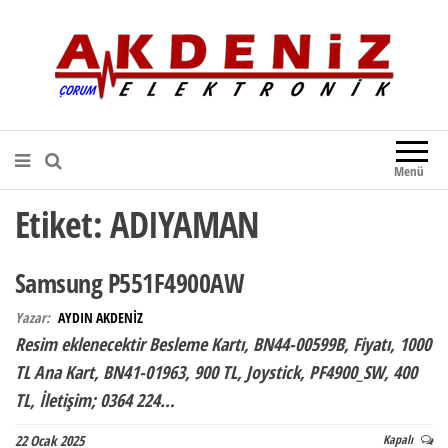
Akdeniz Elektronik
Teknik Destek, Kaliteli Hizmet |
Çorum Elektronik Firması
Menü
Etiket:
ADIYAMAN
Samsung P551F4900AW
Yazar:
AYDIN AKDENİZ
Resim eklenecektir Besleme Kartı, BN44-00599B, Fiyatı, 1000
TL Ana Kart, BN41-01963, 900 TL, Joystick, PF4900_SW, 400
TL, İletişim; 0364 224…
22 Ocak 2025
Kapalı