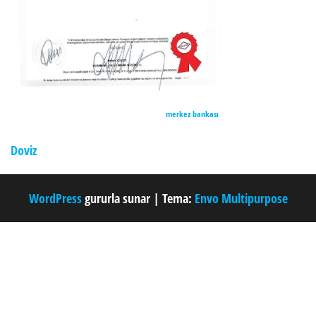
merkez bankası
Doviz
WordPress
gururla sunar
|
Tema:
Envo Multipurpose