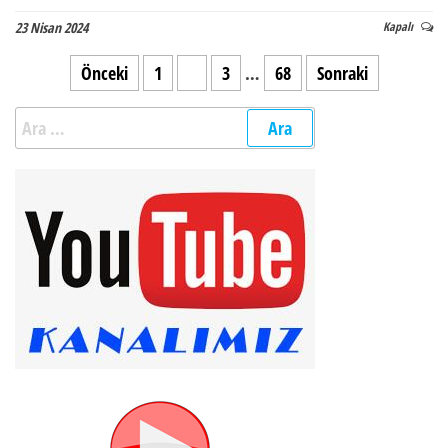
23 Nisan 2024
Kapalı
Yazı sayfalandırması
Önceki
1
2
3
…
68
Sonraki
Arama: