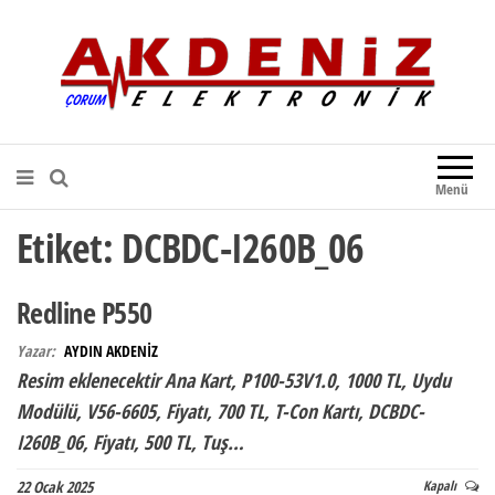
Akdeniz Elektronik
Teknik Destek, Kaliteli Hizmet |
Çorum Elektronik Firması
Menü
Etiket:
DCBDC-I260B_06
Redline P550
Yazar:
AYDIN AKDENİZ
Resim eklenecektir Ana Kart, P100-53V1.0, 1000 TL, Uydu
Modülü, V56-6605, Fiyatı, 700 TL, T-Con Kartı, DCBDC-
I260B_06, Fiyatı, 500 TL, Tuş…
22 Ocak 2025
Kapalı