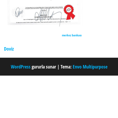
merkez bankası
Doviz
WordPress
gururla sunar
|
Tema:
Envo Multipurpose