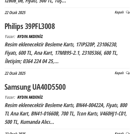
I260B_06, Fiyatı, 500 TL, Tuş…
22 Ocak 2025
Kapalı
Philips 39PFL3008
Yazar:
AYDIN AKDENİZ
Resim eklenecektir Besleme Kartı, 17IPS20P, 23106230,
Fiyatı, 600 TL, Ana Kart, 17MB95-2.1, 23105366, 600 TL,
İletişim; 0364 224 04 25,…
22 Ocak 2025
Kapalı
Samsung UA40D5500
Yazar:
AYDIN AKDENİZ
Resim eklenecektir Besleme Kartı, BN44-00422A, Fiyatı, 800
TL Ana Kart, BN41-01660B, 700 TL, Tcon Kartı, V460HJ1-C01,
500 TL, Kumanda Alıcı…
22 Ocak 2025
Kapalı