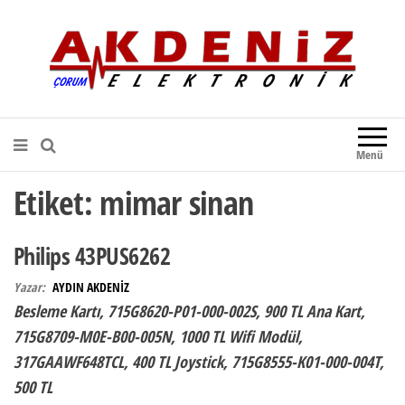
Akdeniz Elektronik
Teknik Destek, Kaliteli Hizmet |
Çorum Elektronik Firması
Menü
Etiket:
mimar sinan
Philips 43PUS6262
Yazar:
AYDIN AKDENİZ
Besleme Kartı, 715G8620-P01-000-002S, 900 TL Ana Kart,
715G8709-M0E-B00-005N, 1000 TL Wifi Modül,
317GAAWF648TCL, 400 TL Joystick, 715G8555-K01-000-004T,
500 TL