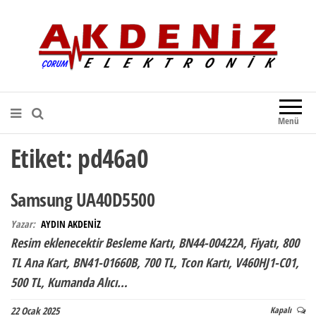
Akdeniz Elektronik
Teknik Destek, Kaliteli Hizmet |
Çorum Elektronik Firması
Menü
Etiket:
pd46a0
Samsung UA40D5500
Yazar:
AYDIN AKDENİZ
Resim eklenecektir Besleme Kartı, BN44-00422A, Fiyatı, 800
TL Ana Kart, BN41-01660B, 700 TL, Tcon Kartı, V460HJ1-C01,
500 TL, Kumanda Alıcı…
22 Ocak 2025
Kapalı