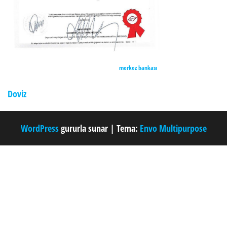
merkez bankası
Doviz
WordPress
gururla sunar
|
Tema:
Envo Multipurpose