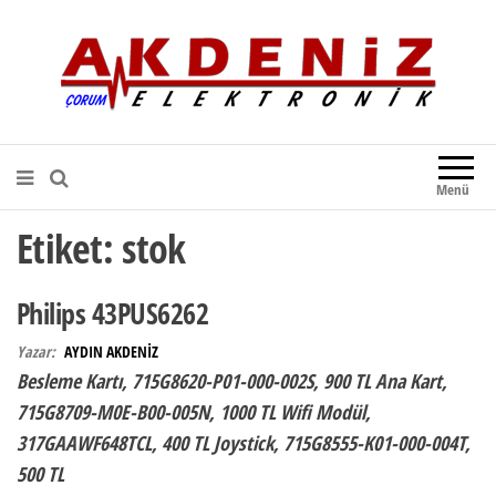
Akdeniz Elektronik
Teknik Destek, Kaliteli Hizmet |
Çorum Elektronik Firması
Menü
Etiket:
stok
Philips 43PUS6262
Yazar:
AYDIN AKDENİZ
Besleme Kartı, 715G8620-P01-000-002S, 900 TL Ana Kart,
715G8709-M0E-B00-005N, 1000 TL Wifi Modül,
317GAAWF648TCL, 400 TL Joystick, 715G8555-K01-000-004T,
500 TL