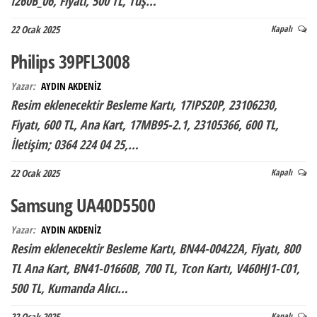
I260B_06, Fiyatı, 500 TL, Tuş…
22 Ocak 2025
Kapalı
Philips 39PFL3008
Yazar:
AYDIN AKDENİZ
Resim eklenecektir Besleme Kartı, 17IPS20P, 23106230,
Fiyatı, 600 TL, Ana Kart, 17MB95-2.1, 23105366, 600 TL,
İletişim; 0364 224 04 25,…
22 Ocak 2025
Kapalı
Samsung UA40D5500
Yazar:
AYDIN AKDENİZ
Resim eklenecektir Besleme Kartı, BN44-00422A, Fiyatı, 800
TL Ana Kart, BN41-01660B, 700 TL, Tcon Kartı, V460HJ1-C01,
500 TL, Kumanda Alıcı…
22 Ocak 2025
Kapalı