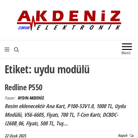
Akdeniz Elektronik
Teknik Destek, Kaliteli Hizmet |
Çorum Elektronik Firması
Menü
Etiket:
uydu modülü
Redline P550
Yazar:
AYDIN AKDENİZ
Resim eklenecektir Ana Kart, P100-53V1.0, 1000 TL, Uydu
Modülü, V56-6605, Fiyatı, 700 TL, T-Con Kartı, DCBDC-
I260B_06, Fiyatı, 500 TL, Tuş…
22 Ocak 2025
Kapalı