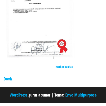
merkez bankası
Doviz
WordPress
gururla sunar
|
Tema:
Envo Multipurpose