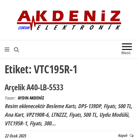
Akdeniz Elektronik
Teknik Destek, Kaliteli Hizmet |
Çorum Elektronik Firması
Menü
Etiket:
VTC195R-1
Arçelik A40-LB-5533
Yazar:
AYDIN AKDENİZ
Resim eklenecektir Besleme Kartı, DPS-139DP, Fiyatı, 500 TL,
Ana Kart, VPZ190R-6, LTNZZZ, Fiyatı, 500 TL, Uydu Modülü,
VTC195R-1, Fiyatı, 300…
22 Ocak 2025
Kapalı