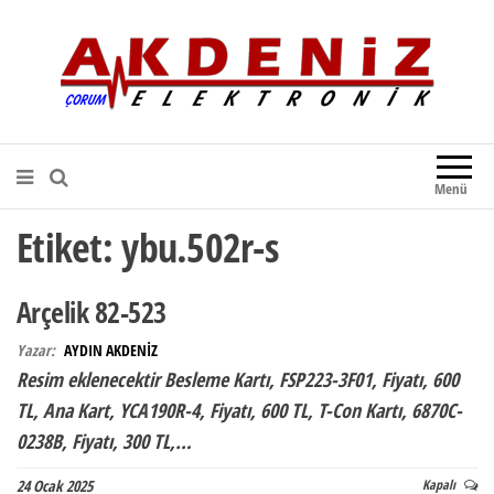
Akdeniz Elektronik
Teknik Destek, Kaliteli Hizmet |
Çorum Elektronik Firması
Menü
Etiket:
ybu.502r-s
Arçelik 82-523
Yazar:
AYDIN AKDENİZ
Resim eklenecektir Besleme Kartı, FSP223-3F01, Fiyatı, 600
TL, Ana Kart, YCA190R-4, Fiyatı, 600 TL, T-Con Kartı, 6870C-
0238B, Fiyatı, 300 TL,…
24 Ocak 2025
Kapalı