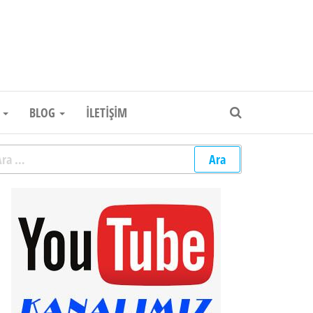
um Elektronik Firması
R
BLOG
İLETIŞIM
rama: