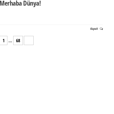
 Merhaba Dünya!
Kapalı
1
…
68
69