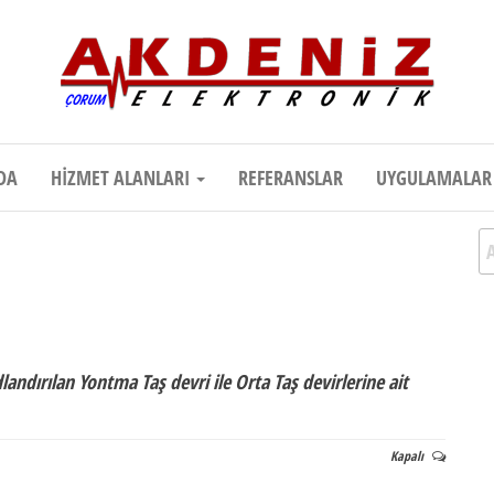
onik
Teknik Destek, Kaliteli Hizmet | Çor
DA
HIZMET ALANLARI
REFERANSLAR
UYGULAMALA
A
andırılan Yontma Taş devri ile Orta Taş devirlerine ait
Kapalı