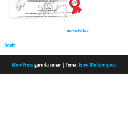
merkez bankası
Doviz
WordPress
gururla sunar
|
Tema:
Envo Multipurpose