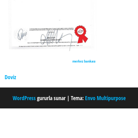
merkez bankası
Doviz
WordPress
gururla sunar
|
Tema:
Envo Multipurpose