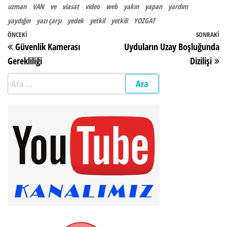
uzman
VAN
ve
viasat
video
web
yakın
yapan
yardım
yaydığın
yazı çarşı
yedek
yetkil
yetkili
YOZGAT
Yazı gezinmesi
Önceki Yazı
ÖNCEKI
SONRAKI
So
Güvenlik Kamerası
Uyduların Uzay Boşluğunda
Gerekliliği
Dizilişi
Arama: