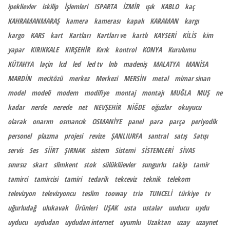
ipeklievler
iskilip
İşlemleri
ISPARTA
İZMİR
ışık
KABLO
kaç
KAHRAMANMARAŞ
kamera
kamerası
kapalı
KARAMAN
kargı
kargo
KARS
kart
Kartları
Kartları ve
kartlı
KAYSERİ
KİLİS
kim
yapar
KIRIKKALE
KIRŞEHİR
Kırık
kontrol
KONYA
Kurulumu
KÜTAHYA
laçin
lcd
led
led tv
lnb
madeniş
MALATYA
MANİSA
MARDİN
mecitözü
merkez
Merkezi
MERSİN
metal
mimar sinan
model
modeli
modem
modifiye
montaj
montajı
MUĞLA
MUŞ
ne
kadar
nerde
nerede
net
NEVŞEHİR
NİĞDE
oğuzlar
okuyucu
olarak
onarım
osmancık
OSMANİYE
panel
para
parça
periyodik
personel
plazma
projesi
revize
ŞANLIURFA
santral
satış
Satışı
servis
Ses
SİİRT
ŞIRNAK
sistem
Sistemi
SİSTEMLERİ
SİVAS
sınırsız
skart
slimkent
stok
sülüklüevler
sungurlu
takip
tamir
tamirci
tamircisi
tamiri
tedarik
tekceviz
teknik
telekom
televizyon
televizyoncu
teslim
tooway
tria
TUNCELİ
türkiye
tv
uğurludağ
ulukavak
Ürünleri
UŞAK
usta
ustalar
uuducu
uydu
uyducu
uydudan
uydudan internet
uyumlu
Uzaktan
uzay
uzaynet