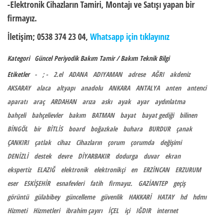
-Elektronik Cihazların Tamiri, Montajı ve Satışı yapan bir
firmayız.
İletişim; 0538 374 23 04,
Whatsapp için tıklayınız
Kategori
Güncel
Periyodik Bakım
Tamir / Bakım
Teknik Bilgi
Etiketler
-
; -
2.el
ADANA
ADIYAMAN
adrese
AĞRI
akdeniz
AKSARAY
alaca
altyapı
anadolu
ANKARA
ANTALYA
anten
antenci
aparatı
araç
ARDAHAN
arıza
askı
ayak
ayar
aydınlatma
bahçeli
bahçelievler
bakım
BATMAN
bayat
bayat gediği
bilinen
BİNGÖL
bir
BİTLİS
board
boğazkale
buhara
BURDUR
çanak
ÇANKIRI
çatlak
cihaz
Cihazların
çorum
çorumda
değişimi
DENİZLİ
destek
devre
DİYARBAKIR
dodurga
duvar
ekran
ekspertiz
ELAZIĞ
elektronik
elektronikçi
en
ERZİNCAN
ERZURUM
eser
ESKİŞEHİR
esnafevleri
fatih
firmayız.
GAZİANTEP
geçiş
görüntü
gülabibey
güncelleme
güvenlik
HAKKARİ
HATAY
hd
hdmı
Hizmeti
Hizmetleri
ibrahim çayırı
İÇEL
içi
IĞDIR
internet