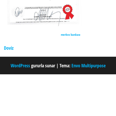
merkez bankası
Doviz
WordPress
gururla sunar
|
Tema:
Envo Multipurpose