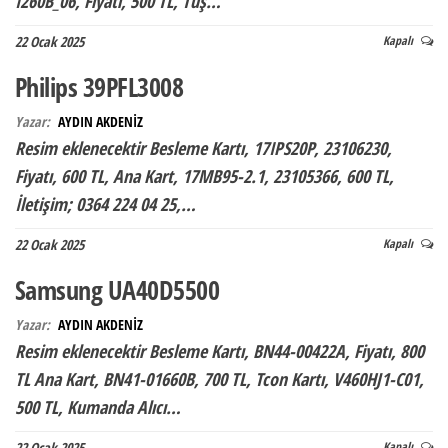
I260B_06, Fiyatı, 500 TL, Tuş…
22 Ocak 2025
Kapalı
Philips 39PFL3008
Yazar:
AYDIN AKDENİZ
Resim eklenecektir Besleme Kartı, 17IPS20P, 23106230,
Fiyatı, 600 TL, Ana Kart, 17MB95-2.1, 23105366, 600 TL,
İletişim; 0364 224 04 25,…
22 Ocak 2025
Kapalı
Samsung UA40D5500
Yazar:
AYDIN AKDENİZ
Resim eklenecektir Besleme Kartı, BN44-00422A, Fiyatı, 800
TL Ana Kart, BN41-01660B, 700 TL, Tcon Kartı, V460HJ1-C01,
500 TL, Kumanda Alıcı…
22 Ocak 2025
Kapalı