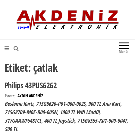
Akdeniz Elektronik
Teknik Destek, Kaliteli Hizmet |
Çorum Elektronik Firması
Menü
Etiket:
çatlak
Philips 43PUS6262
Yazar:
AYDIN AKDENİZ
Besleme Kartı, 715G8620-P01-000-002S, 900 TL Ana Kart,
715G8709-M0E-B00-005N, 1000 TL Wifi Modül,
317GAAWF648TCL, 400 TL Joystick, 715G8555-K01-000-004T,
500 TL