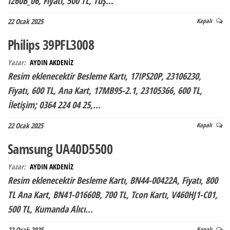
I260B_06, Fiyatı, 500 TL, Tuş…
22 Ocak 2025
Kapalı
Philips 39PFL3008
Yazar:
AYDIN AKDENİZ
Resim eklenecektir Besleme Kartı, 17IPS20P, 23106230,
Fiyatı, 600 TL, Ana Kart, 17MB95-2.1, 23105366, 600 TL,
İletişim; 0364 224 04 25,…
22 Ocak 2025
Kapalı
Samsung UA40D5500
Yazar:
AYDIN AKDENİZ
Resim eklenecektir Besleme Kartı, BN44-00422A, Fiyatı, 800
TL Ana Kart, BN41-01660B, 700 TL, Tcon Kartı, V460HJ1-C01,
500 TL, Kumanda Alıcı…
22 Ocak 2025
Kapalı