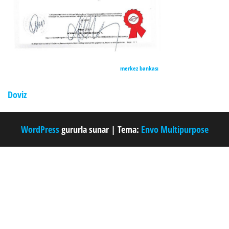
merkez bankası
Doviz
WordPress
gururla sunar
|
Tema:
Envo Multipurpose