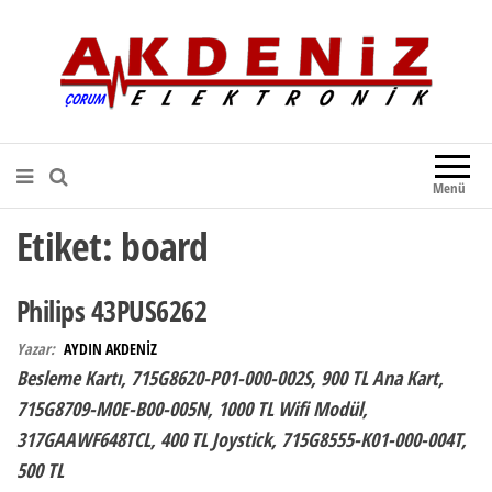
Akdeniz Elektronik
Teknik Destek, Kaliteli Hizmet |
Çorum Elektronik Firması
Menü
Etiket:
board
Philips 43PUS6262
Yazar:
AYDIN AKDENİZ
Besleme Kartı, 715G8620-P01-000-002S, 900 TL Ana Kart,
715G8709-M0E-B00-005N, 1000 TL Wifi Modül,
317GAAWF648TCL, 400 TL Joystick, 715G8555-K01-000-004T,
500 TL