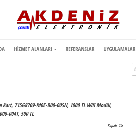
onik
Teknik Destek, Kaliteli Hizmet | Çor
DA
HIZMET ALANLARI
REFERANSLAR
UYGULAMALA
A
a Kart, 715G8709-M0E-B00-005N, 1000 TL Wifi Modül,
000-004T, 500 TL
Kapalı