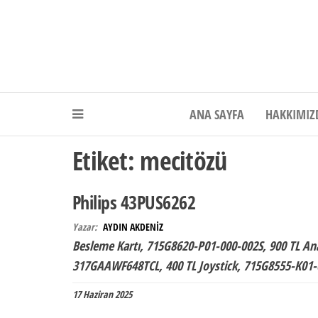
Akdeniz Elektr
ANA SAYFA
HAKKIMIZ
Etiket:
mecitözü
Philips 43PUS6262
Yazar:
AYDIN AKDENİZ
Besleme Kartı, 715G8620-P01-000-002S, 900 TL An
317GAAWF648TCL, 400 TL Joystick, 715G8555-K01-
17 Haziran 2025