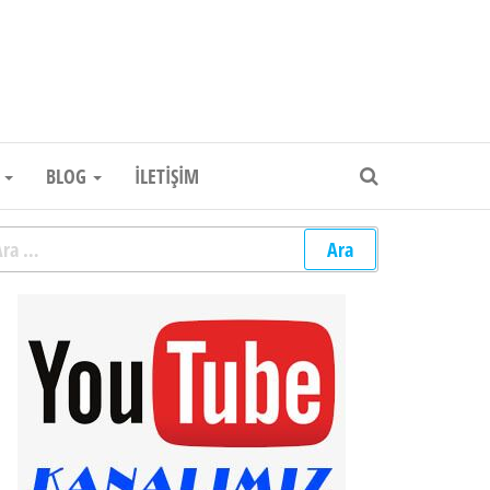
um Elektronik Firması
R
BLOG
İLETIŞIM
rama: