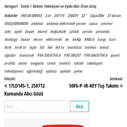
Kategori
Tamir / Bakım
Televizyon ve Uydu Alıcı
Ürün Satış
Etiketler
190128-000543
2.el
247115
256879
32"
32pa200e
37 ekran
6502y50f600030
akdeniz
akdeniz elektronik çorum
alaca
antenci
askı
ayak
bayat
board
boğazkale
çatlak
çorum
çorumda
dodurga
duvar
ekran
elektronik
en
iskilip
KABLO
kargı
kart
Kırık
kırık tv
laçin
lcd
led
led tv
mecitözü
merkez
metal
oğuzlar
osmancık
P50-3363STV6.0
P50-3663ST
P50-3663STV6.0
panel
profilo
servis
sungurlu
tamir
tamirci
teknik
televizyon
televizyoncu
uğurludağ
uyducu
uydulu
yakın
Yazı gezinmesi
Önceki Yazı
ÖNCEKI
SONRAKI
So
17LD145-1, 250712
50F6-P-IR-KEY Tuş Takımı
Kumanda Alıcı Gözü
Arama: