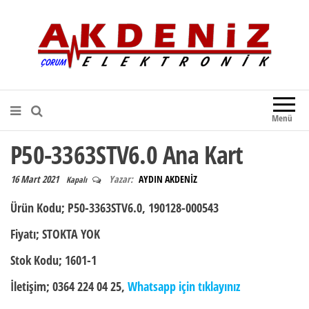
Akdeniz Elektronik
Teknik Destek, Kaliteli Hizmet |
Çorum Elektronik Firması
Menü
P50-3363STV6.0 Ana Kart
16 Mart 2021
Yazar:
AYDIN AKDENİZ
Kapalı
Ürün Kodu;
P50-3363STV6.0, 190128-000543
Fiyatı;
STOKTA YOK
Stok Kodu;
1601-1
İletişim; 0364 224 04 25,
Whatsapp için tıklayınız