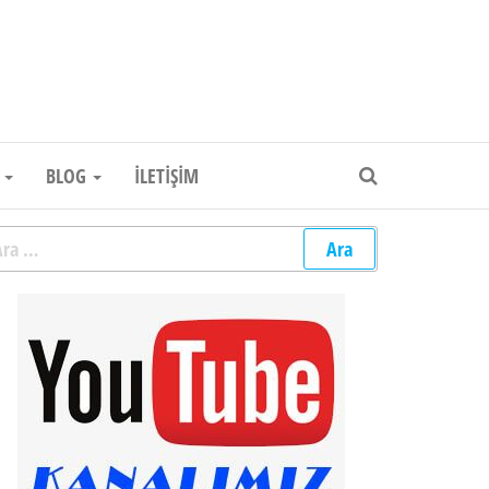
um Elektronik Firması
R
BLOG
İLETIŞIM
rama: