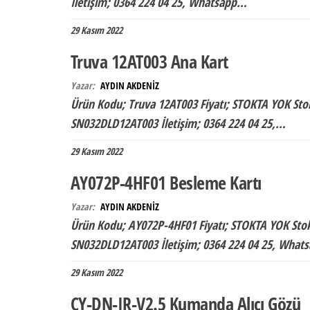
İletişim; 0364 224 04 25, Whatsapp…
29 Kasım 2022
Truva 12AT003 Ana Kart
Yazar:
AYDIN AKDENİZ
Ürün Kodu; Truva 12AT003 Fiyatı; STOKTA YOK Sto
SN032DLD12AT003 İletişim; 0364 224 04 25,…
29 Kasım 2022
AY072P-4HF01 Besleme Kartı
Yazar:
AYDIN AKDENİZ
Ürün Kodu; AY072P-4HF01 Fiyatı; STOKTA YOK Sto
SN032DLD12AT003 İletişim; 0364 224 04 25, Wha
29 Kasım 2022
CY-DN-IR-V2.5 Kumanda Alıcı Gözü