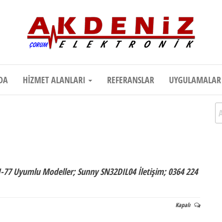
onik
Teknik Destek, Kaliteli Hizmet | Çor
DA
HIZMET ALANLARI
REFERANSLAR
UYGULAMALA
A
1-77 Uyumlu Modeller; Sunny SN32DIL04 İletişim; 0364 224
Kapalı