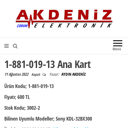
Akdeniz Elektronik
Teknik Destek, Kaliteli Hizmet |
Çorum Elektronik Firması
Menü
1-881-019-13 Ana Kart
11 Ağustos 2022
Yazar:
AYDIN AKDENİZ
Kapalı
Ürün Kodu
; 1-881-019-13
Fiyatı;
600 TL
Stok Kodu;
3002-2
Bilinen Uyumlu Modeller;
Sony KDL-32BX300