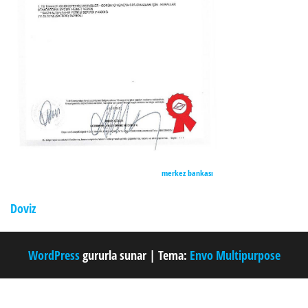
merkez bankası
Doviz
WordPress
gururla sunar
|
Tema:
Envo Multipurpose