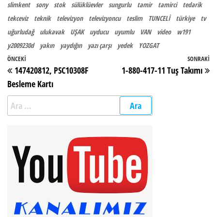
slimkent
sony
stok
sülüklüevler
sungurlu
tamir
tamirci
tedarik
tekceviz
teknik
televizyon
televizyoncu
teslim
TUNCELİ
türkiye
tv
uğurludağ
ulukavak
UŞAK
uyducu
uyumlu
VAN
video
w191
y2009230d
yakın
yaydığın
yazı çarşı
yedek
YOZGAT
Yazı gezinmesi
Önceki Yazı
ÖNCEKI
SONRAKI
So
147420812, PSC10308F
1-880-417-11 Tuş Takımı
Besleme Kartı
Arama: