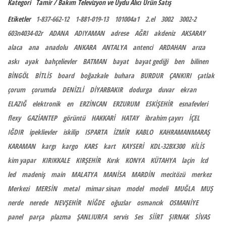
Kategori
Tamir / Bakım
Televizyon ve Uydu Alıcı
Ürün Satış
Etiketler
1-837-662-12
1-881-019-13
101004a1
2.el
3002
3002-2
603n4034-02r
ADANA
ADIYAMAN
adrese
AĞRI
akdeniz
AKSARAY
alaca
ana
anadolu
ANKARA
ANTALYA
antenci
ARDAHAN
arıza
askı
ayak
bahçelievler
BATMAN
bayat
bayat gediği
ben
bilinen
BİNGÖL
BİTLİS
board
boğazkale
buhara
BURDUR
ÇANKIRI
çatlak
çorum
çorumda
DENİZLİ
DİYARBAKIR
dodurga
duvar
ekran
ELAZIĞ
elektronik
en
ERZİNCAN
ERZURUM
ESKİŞEHİR
esnafevleri
flexy
GAZİANTEP
görüntü
HAKKARİ
HATAY
ibrahim çayırı
İÇEL
IĞDIR
ipeklievler
iskilip
ISPARTA
İZMİR
KABLO
KAHRAMANMARAŞ
KARAMAN
kargı
kargo
KARS
kart
KAYSERİ
KDL-32BX300
KİLİS
kim yapar
KIRIKKALE
KIRŞEHİR
Kırık
KONYA
KÜTAHYA
laçin
lcd
led
madeniş
main
MALATYA
MANİSA
MARDİN
mecitözü
merkez
Merkezi
MERSİN
metal
mimar sinan
model
modeli
MUĞLA
MUŞ
nerde
nerede
NEVŞEHİR
NİĞDE
oğuzlar
osmancık
OSMANİYE
panel
parça
plazma
ŞANLIURFA
servis
Ses
SİİRT
ŞIRNAK
SİVAS