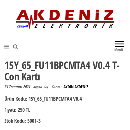
Akdeniz Elektronik
Teknik Destek, Kaliteli Hizmet |
Çorum Elektronik Firması
Menü
15Y_65_FU11BPCMTA4 V0.4 T-
Con Kartı
31 Temmuz 2021
Yazar:
AYDIN AKDENİZ
Kapalı
Ürün Kodu;
15Y_65_FU11BPCMTA4 V0.4
Fiyatı;
250 TL
Stok Kodu;
5001-3