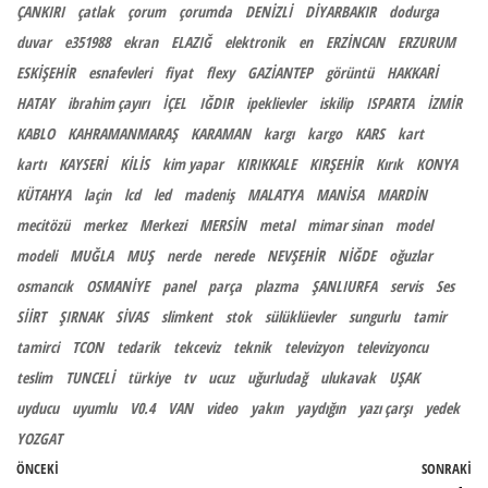
ÇANKIRI
çatlak
çorum
çorumda
DENİZLİ
DİYARBAKIR
dodurga
duvar
e351988
ekran
ELAZIĞ
elektronik
en
ERZİNCAN
ERZURUM
ESKİŞEHİR
esnafevleri
fiyat
flexy
GAZİANTEP
görüntü
HAKKARİ
HATAY
ibrahim çayırı
İÇEL
IĞDIR
ipeklievler
iskilip
ISPARTA
İZMİR
KABLO
KAHRAMANMARAŞ
KARAMAN
kargı
kargo
KARS
kart
kartı
KAYSERİ
KİLİS
kim yapar
KIRIKKALE
KIRŞEHİR
Kırık
KONYA
KÜTAHYA
laçin
lcd
led
madeniş
MALATYA
MANİSA
MARDİN
mecitözü
merkez
Merkezi
MERSİN
metal
mimar sinan
model
modeli
MUĞLA
MUŞ
nerde
nerede
NEVŞEHİR
NİĞDE
oğuzlar
osmancık
OSMANİYE
panel
parça
plazma
ŞANLIURFA
servis
Ses
SİİRT
ŞIRNAK
SİVAS
slimkent
stok
sülüklüevler
sungurlu
tamir
tamirci
TCON
tedarik
tekceviz
teknik
televizyon
televizyoncu
teslim
TUNCELİ
türkiye
tv
ucuz
uğurludağ
ulukavak
UŞAK
uyducu
uyumlu
V0.4
VAN
video
yakın
yaydığın
yazı çarşı
yedek
YOZGAT
Yazı gezinmesi
Önceki Yazı
ÖNCEKI
SONRAKI
So