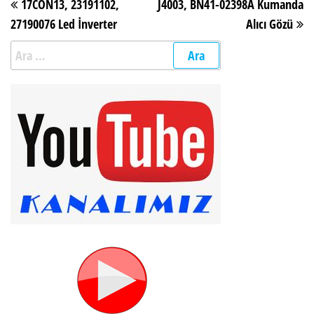
17CON13, 23191102,
J4003, BN41-02398A Kumanda
27190076 Led İnverter
Alıcı Gözü
Arama: