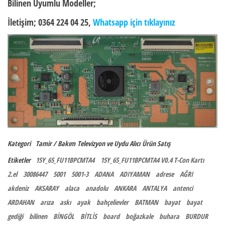
Bilinen Uyumlu Modeller;
İletişim; 0364 224 04 25,
Whatsapp için tıklayınız
Kategori
Tamir / Bakım
Televizyon ve Uydu Alıcı
Ürün Satış
Etiketler
15Y_65_FU11BPCMTA4
15Y_65_FU11BPCMTA4 V0.4 T-Con Kartı
2.el
30086447
5001
5001-3
ADANA
ADIYAMAN
adrese
AĞRI
akdeniz
AKSARAY
alaca
anadolu
ANKARA
ANTALYA
antenci
ARDAHAN
arıza
askı
ayak
bahçelievler
BATMAN
bayat
bayat
gediği
bilinen
BİNGÖL
BİTLİS
board
boğazkale
buhara
BURDUR