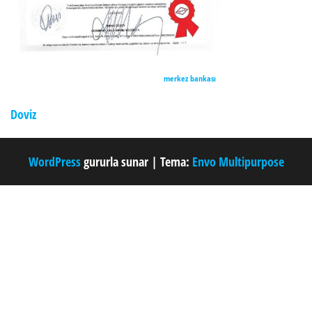
merkez bankası
Doviz
WordPress
gururla sunar
|
Tema:
Envo Multipurpose