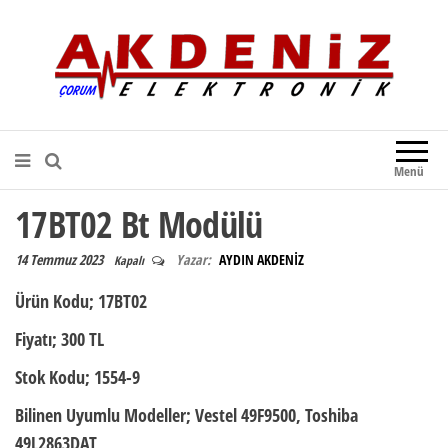
Akdeniz Elektronik
Teknik Destek, Kaliteli Hizmet |
Çorum Elektronik Firması
Menü
17BT02 Bt Modülü
14 Temmuz 2023
Yazar:
AYDIN AKDENİZ
Kapalı
Ürün Kodu;
17BT02
Fiyatı;
300 TL
Stok Kodu;
1554-9
Bilinen Uyumlu Modeller;
Vestel 49F9500, Toshiba
49L2863DAT