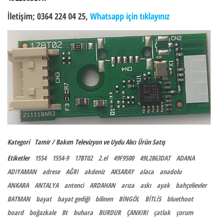
İletişim; 0364 224 04 25,
Whatsapp için tıklayınız
Kategori
Tamir / Bakım
Televizyon ve Uydu Alıcı
Ürün Satış
Etiketler
1554
1554-9
17BT02
2.el
49F9500
49L2863DAT
ADANA
ADIYAMAN
adrese
AĞRI
akdeniz
AKSARAY
alaca
anadolu
ANKARA
ANTALYA
antenci
ARDAHAN
arıza
askı
ayak
bahçelievler
BATMAN
bayat
bayat gediği
bilinen
BİNGÖL
BİTLİS
bluethoot
board
boğazkale
Bt
buhara
BURDUR
ÇANKIRI
çatlak
çorum