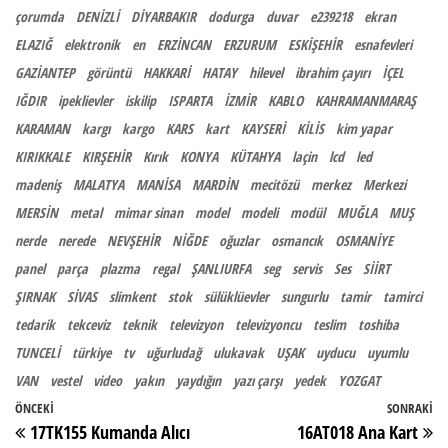
çorumda
DENİZLİ
DİYARBAKIR
dodurga
duvar
e239218
ekran
ELAZIĞ
elektronik
en
ERZİNCAN
ERZURUM
ESKİŞEHİR
esnafevleri
GAZİANTEP
görüntü
HAKKARİ
HATAY
hilevel
ibrahim çayırı
İÇEL
IĞDIR
ipeklievler
iskilip
ISPARTA
İZMİR
KABLO
KAHRAMANMARAŞ
KARAMAN
kargı
kargo
KARS
kart
KAYSERİ
KİLİS
kim yapar
KIRIKKALE
KIRŞEHİR
Kırık
KONYA
KÜTAHYA
laçin
lcd
led
madeniş
MALATYA
MANİSA
MARDİN
mecitözü
merkez
Merkezi
MERSİN
metal
mimar sinan
model
modeli
modül
MUĞLA
MUŞ
nerde
nerede
NEVŞEHİR
NİĞDE
oğuzlar
osmancık
OSMANİYE
panel
parça
plazma
regal
ŞANLIURFA
seg
servis
Ses
SİİRT
ŞIRNAK
SİVAS
slimkent
stok
sülüklüevler
sungurlu
tamir
tamirci
tedarik
tekceviz
teknik
televizyon
televizyoncu
teslim
toshiba
TUNCELİ
türkiye
tv
uğurludağ
ulukavak
UŞAK
uyducu
uyumlu
VAN
vestel
video
yakın
yaydığın
yazı çarşı
yedek
YOZGAT
Yazı gezinmesi
Önceki Yazı
ÖNCEKI
SONRAKI
So
17TK155 Kumanda Alıcı
16AT018 Ana Kart