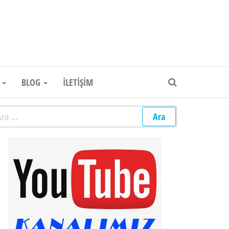
um Elektronik Firması
R
BLOG
İLETIŞIM
rama: