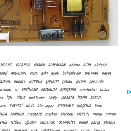
7432163
42FA7500
ADANA
ADIYAMAN
adrese
AĞRI
akdeniz
tenci
ARDAHAN
arıza
askı
ayak
bahçelievler
BATMAN
bayat
azkale
buhara
BURDUR
ÇANKIRI
çatlak
çorum
çorumda
ktronik
en
ERZİNCAN
ERZURUM
ESKİŞEHİR
esnafevleri
finlux
D
rı
İÇEL
IĞDIR
ipeklievler
iskilip
ISPARTA
İZMİR
KABLO
artı
KAYSERİ
KİLİS
kim yapar
KIRIKKALE
KIRŞEHİR
Kırık
NİSA
MARDİN
mecitözü
merkez
Merkezi
MERSİN
metal
mimar
EHİR
NİĞDE
oğuzlar
osmancık
OSMANİYE
panel
parça
plazma
SİVAS
slimkent
stok
sülüklüevler
sungurlu
tamir
tamirci