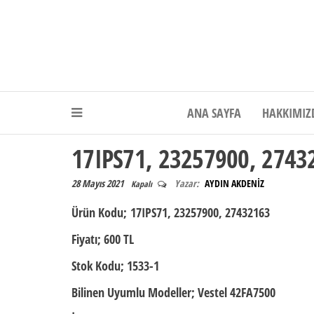
Akdeniz Elektr
ANA SAYFA
HAKKIMIZ
17IPS71, 23257900, 2743
28 Mayıs 2021
Yazar:
AYDIN AKDENİZ
Kapalı
Ürün Kodu;
17IPS71, 23257900, 27432163
Fiyatı;
600 TL
Stok Kodu;
1533-1
Bilinen Uyumlu Modeller;
Vestel 42FA7500