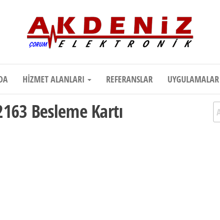
onik
Teknik Destek, Kaliteli Hizmet | Çor
DA
HIZMET ALANLARI
REFERANSLAR
UYGULAMALA
2163 Besleme Kartı
A