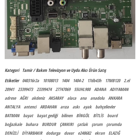
Kategori
Tamir / Bakım
Televizyon ve Uydu Alıcı
Ürün Satış
Etiketler
040316r2a
10108013
1404
1404-2
17db43h
17MB120
2.el
20941
23399473
23399474
27747069
55UHL900
ADANA
ADIYAMAN
adrese
AĞRI
akdeniz
AKSARAY
alaca
ana
anadolu
ANKARA
ANTALYA
antenci
ARDAHAN
arıza
askı
ayak
bahçelievler
BATMAN
bayat
bayat gediği
bilinen
BİNGÖL
BİTLİS
board
boğazkale
buhara
BURDUR
ÇANKIRI
çatlak
çorum
çorumda
DENİZLİ
DİYARBAKIR
dodurga
duvar
e248682
ekran
ELAZIĞ