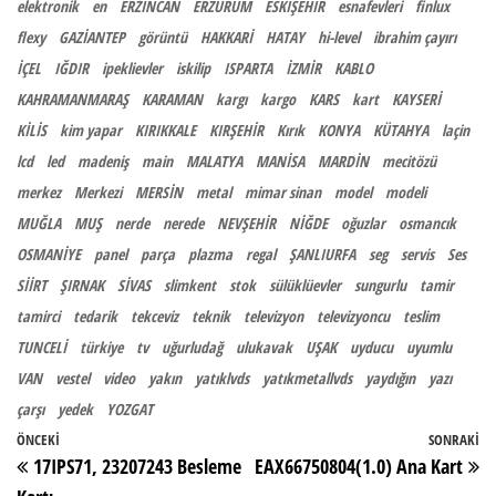
elektronik
en
ERZİNCAN
ERZURUM
ESKİŞEHİR
esnafevleri
finlux
flexy
GAZİANTEP
görüntü
HAKKARİ
HATAY
hi-level
ibrahim çayırı
İÇEL
IĞDIR
ipeklievler
iskilip
ISPARTA
İZMİR
KABLO
KAHRAMANMARAŞ
KARAMAN
kargı
kargo
KARS
kart
KAYSERİ
KİLİS
kim yapar
KIRIKKALE
KIRŞEHİR
Kırık
KONYA
KÜTAHYA
laçin
lcd
led
madeniş
main
MALATYA
MANİSA
MARDİN
mecitözü
merkez
Merkezi
MERSİN
metal
mimar sinan
model
modeli
MUĞLA
MUŞ
nerde
nerede
NEVŞEHİR
NİĞDE
oğuzlar
osmancık
OSMANİYE
panel
parça
plazma
regal
ŞANLIURFA
seg
servis
Ses
SİİRT
ŞIRNAK
SİVAS
slimkent
stok
sülüklüevler
sungurlu
tamir
tamirci
tedarik
tekceviz
teknik
televizyon
televizyoncu
teslim
TUNCELİ
türkiye
tv
uğurludağ
ulukavak
UŞAK
uyducu
uyumlu
VAN
vestel
video
yakın
yatıklvds
yatıkmetallvds
yaydığın
yazı
çarşı
yedek
YOZGAT
Yazı gezinmesi
Önceki Yazı
ÖNCEKI
SONRAKI
So
17IPS71, 23207243 Besleme
EAX66750804(1.0) Ana Kart