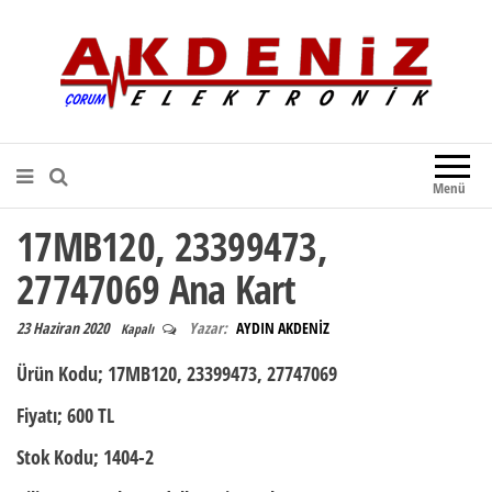
Akdeniz Elektronik
Teknik Destek, Kaliteli Hizmet |
Çorum Elektronik Firması
Menü
17MB120, 23399473,
27747069 Ana Kart
23 Haziran 2020
Yazar:
AYDIN AKDENİZ
Kapalı
Ürün Kodu;
17MB120, 23399473, 27747069
Fiyatı;
600 TL
Stok Kodu;
1404-2