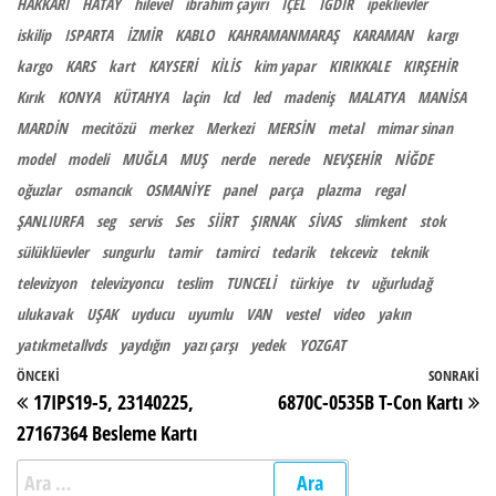
HAKKARİ
HATAY
hilevel
ibrahim çayırı
İÇEL
IĞDIR
ipeklievler
iskilip
ISPARTA
İZMİR
KABLO
KAHRAMANMARAŞ
KARAMAN
kargı
kargo
KARS
kart
KAYSERİ
KİLİS
kim yapar
KIRIKKALE
KIRŞEHİR
Kırık
KONYA
KÜTAHYA
laçin
lcd
led
madeniş
MALATYA
MANİSA
MARDİN
mecitözü
merkez
Merkezi
MERSİN
metal
mimar sinan
model
modeli
MUĞLA
MUŞ
nerde
nerede
NEVŞEHİR
NİĞDE
oğuzlar
osmancık
OSMANİYE
panel
parça
plazma
regal
ŞANLIURFA
seg
servis
Ses
SİİRT
ŞIRNAK
SİVAS
slimkent
stok
sülüklüevler
sungurlu
tamir
tamirci
tedarik
tekceviz
teknik
televizyon
televizyoncu
teslim
TUNCELİ
türkiye
tv
uğurludağ
ulukavak
UŞAK
uyducu
uyumlu
VAN
vestel
video
yakın
yatıkmetallvds
yaydığın
yazı çarşı
yedek
YOZGAT
Yazı gezinmesi
Önceki Yazı
ÖNCEKI
SONRAKI
So
17IPS19-5, 23140225,
6870C-0535B T-Con Kartı
27167364 Besleme Kartı
Arama: