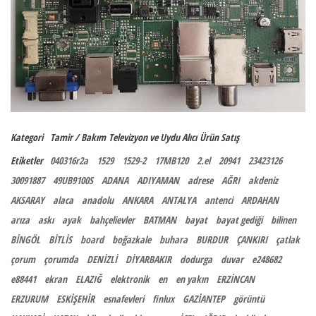
Kategori
Tamir / Bakım
Televizyon ve Uydu Alıcı
Ürün Satış
Etiketler
040316r2a
1529
1529-2
17MB120
2.el
20941
23423126
30091887
49UB9100S
ADANA
ADIYAMAN
adrese
AĞRI
akdeniz
AKSARAY
alaca
anadolu
ANKARA
ANTALYA
antenci
ARDAHAN
arıza
askı
ayak
bahçelievler
BATMAN
bayat
bayat gediği
bilinen
BİNGÖL
BİTLİS
board
boğazkale
buhara
BURDUR
ÇANKIRI
çatlak
çorum
çorumda
DENİZLİ
DİYARBAKIR
dodurga
duvar
e248682
e88441
ekran
ELAZIĞ
elektronik
en
en yakın
ERZİNCAN
ERZURUM
ESKİŞEHİR
esnafevleri
finlux
GAZİANTEP
görüntü