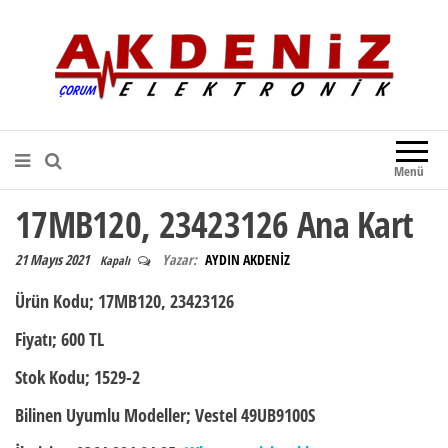
Akdeniz Elektronik
Teknik Destek, Kaliteli Hizmet |
Çorum Elektronik Firması
Menü
17MB120, 23423126 Ana Kart
21 Mayıs 2021
Yazar:
AYDIN AKDENİZ
Kapalı
Ürün Kodu;
17MB120, 23423126
Fiyatı;
600 TL
Stok Kodu;
1529-2
Bilinen Uyumlu Modeller;
Vestel 49UB9100S