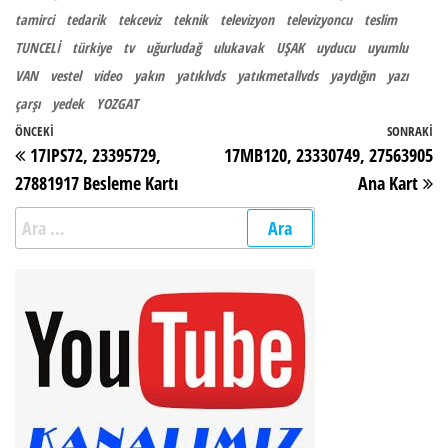
tamirci
tedarik
tekceviz
teknik
televizyon
televizyoncu
teslim
TUNCELİ
türkiye
tv
uğurludağ
ulukavak
UŞAK
uyducu
uyumlu
VAN
vestel
video
yakın
yatıklvds
yatıkmetallvds
yaydığın
yazı
çarşı
yedek
YOZGAT
Yazı gezinmesi
Önceki Yazı
ÖNCEKI
SONRAKI
So
17IPS72, 23395729,
17MB120, 23330749, 27563905
27881917 Besleme Kartı
Ana Kart
Arama: