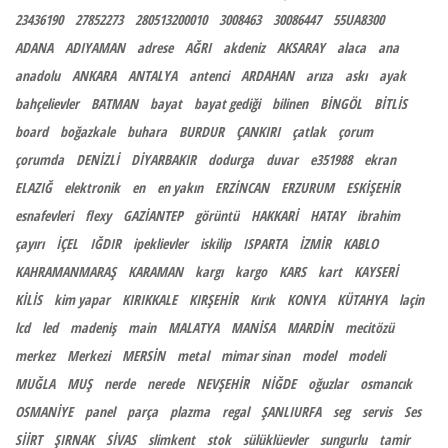
23436190
27852273
280513200010
3008463
30086447
55UA8300
ADANA
ADIYAMAN
adrese
AĞRI
akdeniz
AKSARAY
alaca
ana
anadolu
ANKARA
ANTALYA
antenci
ARDAHAN
arıza
askı
ayak
bahçelievler
BATMAN
bayat
bayat gediği
bilinen
BİNGÖL
BİTLİS
board
boğazkale
buhara
BURDUR
ÇANKIRI
çatlak
çorum
çorumda
DENİZLİ
DİYARBAKIR
dodurga
duvar
e351988
ekran
ELAZIĞ
elektronik
en
en yakın
ERZİNCAN
ERZURUM
ESKİŞEHİR
esnafevleri
flexy
GAZİANTEP
görüntü
HAKKARİ
HATAY
ibrahim
çayırı
İÇEL
IĞDIR
ipeklievler
iskilip
ISPARTA
İZMİR
KABLO
KAHRAMANMARAŞ
KARAMAN
kargı
kargo
KARS
kart
KAYSERİ
KİLİS
kim yapar
KIRIKKALE
KIRŞEHİR
Kırık
KONYA
KÜTAHYA
laçin
lcd
led
madeniş
main
MALATYA
MANİSA
MARDİN
mecitözü
merkez
Merkezi
MERSİN
metal
mimar sinan
model
modeli
MUĞLA
MUŞ
nerde
nerede
NEVŞEHİR
NİĞDE
oğuzlar
osmancık
OSMANİYE
panel
parça
plazma
regal
ŞANLIURFA
seg
servis
Ses
SİİRT
ŞIRNAK
SİVAS
slimkent
stok
sülüklüevler
sungurlu
tamir