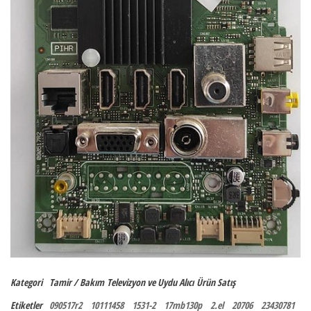
Kategori
Tamir / Bakım
Televizyon ve Uydu Alıcı
Ürün Satış
Etiketler
090517r2
10111458
1531-2
17mb130p
2.el
20706
23430781