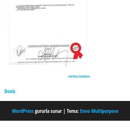
merkez bankası
Doviz
WordPress
gururla sunar
|
Tema:
Envo Multipurpose