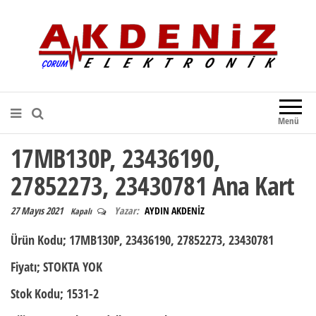
Akdeniz Elektronik
Teknik Destek, Kaliteli Hizmet |
Çorum Elektronik Firması
Menü
17MB130P, 23436190,
27852273, 23430781 Ana Kart
27 Mayıs 2021
Yazar:
AYDIN AKDENİZ
Kapalı
Ürün Kodu;
17MB130P, 23436190, 27852273, 23430781
Fiyatı;
STOKTA YOK
Stok Kodu;
1531-2