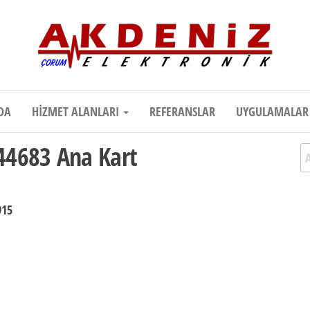
onik
Teknik Destek, Kaliteli Hizmet | Çor
DA
HIZMET ALANLARI
REFERANSLAR
UYGULAMALA
44683 Ana Kart
A
915