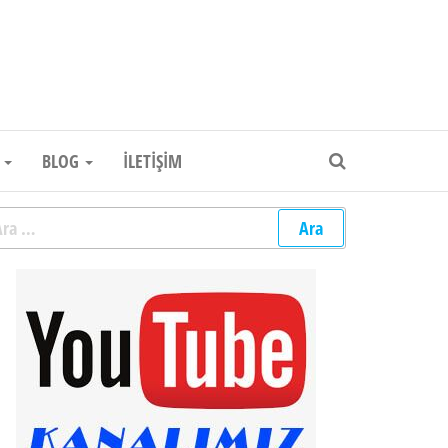
um Elektronik Firması
R
BLOG
İLETIŞIM
rama: