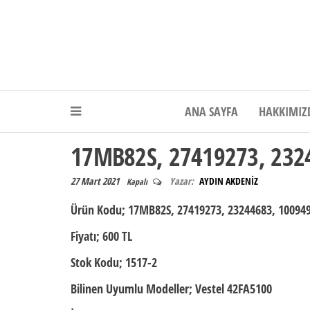
Akdeniz Elektr
ANA SAYFA
HAKKIMIZ
17MB82S, 27419273, 232
27 Mart 2021
Yazar:
AYDIN AKDENİZ
Kapalı
Ürün Kodu
; 17MB82S, 27419273, 23244683, 10094
Fiyatı;
600 TL
Stok Kodu;
1517-2
Bilinen Uyumlu Modeller;
Vestel 42FA5100