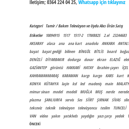
İletişim; 0364 224 04 25,
Whatsapp için tıklayınız
Kategori
Tamir / Bakım
Televizyon ve Uydu Alıcı
Ürün Satış
Etiketler
10094915
1517
1517-2
17MB82S
2.el
23244683
AKSARAY
alaca
ana
ana kart
anadolu
ANKARA
ANTAL
bayat
bayat gediği
bilinen
BİNGÖL
BİTLİS
board
boğaz
DENİZLİ
DİYARBAKIR
dodurga
duvar
ekran
ELAZIĞ
ele
GAZİANTEP
görüntü
HAKKARİ
HATAY
ibrahim çayırı
İÇEL
KAHRAMANMARAŞ
KARAMAN
kargı
kargo
KARS
kart
K
KONYA
KÜTAHYA
laçin
lcd
led
madeniş
main
MALATY
mimar sinan
model
modeli
MUĞLA
MUŞ
nerde
nerede
plazma
ŞANLIURFA
servis
Ses
SİİRT
ŞIRNAK
SİVAS
sli
tekceviz
teknik
televizyon
televizyoncu
teslim
TUNCELİ
VAN
video
yakın
yatıklvds
yaydığın
yazı çarşı
yedek
Yazı gezinmesi
Önceki Yazı
ÖNCEKI