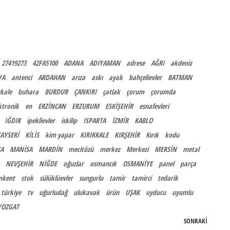
27419273
42FA5100
ADANA
ADIYAMAN
adrese
AĞRI
akdeniz
YA
antenci
ARDAHAN
arıza
askı
ayak
bahçelievler
BATMAN
kale
buhara
BURDUR
ÇANKIRI
çatlak
çorum
çorumda
ktronik
en
ERZİNCAN
ERZURUM
ESKİŞEHİR
esnafevleri
IĞDIR
ipeklievler
iskilip
ISPARTA
İZMİR
KABLO
AYSERİ
KİLİS
kim yapar
KIRIKKALE
KIRŞEHİR
Kırık
kodu
A
MANİSA
MARDİN
mecitözü
merkez
Merkezi
MERSİN
metal
NEVŞEHİR
NİĞDE
oğuzlar
osmancık
OSMANİYE
panel
parça
mkent
stok
sülüklüevler
sungurlu
tamir
tamirci
tedarik
türkiye
tv
uğurludağ
ulukavak
ürün
UŞAK
uyducu
uyumlu
YOZGAT
SONRAKI
Sonrak