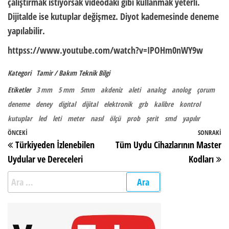
çalıştırmak istiyorsak videodaki gibi kullanmak yeterli.
Dijitalde ise kutuplar değişmez. Diyot kademesinde deneme
yapılabilir.
httpss://www.youtube.com/watch?v=IPOHm0nWY9w
Kategori
Tamir / Bakım
Teknik Bilgi
Etiketler
3 mm
5 mm
5mm
akdeniz
aleti
analog
anolog
çorum
deneme
deney
digital
dijital
elektronik
grb
kalibre
kontrol
kutuplar
led
leti
meter
nasıl
ölçü
prob
şerit
smd
yapılır
Yazı gezinmesi
Önceki Yazı
ÖNCEKI
SONRAKI
So
Türkiyeden İzlenebilen
Tüm Uydu Cihazlarının Master
Uydular ve Dereceleri
Kodları
Arama: