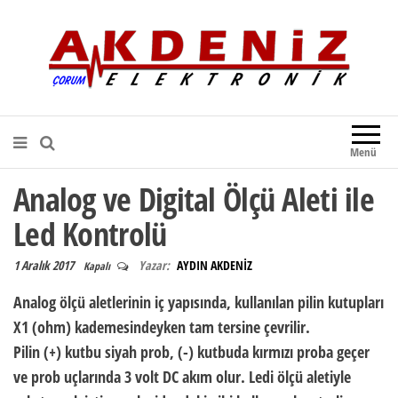
Akdeniz Elektronik
Teknik Destek, Kaliteli Hizmet |
Çorum Elektronik Firması
Menü
Analog ve Digital Ölçü Aleti ile
Led Kontrolü
1 Aralık 2017
Yazar:
AYDIN AKDENİZ
Kapalı
Analog ölçü aletlerinin iç yapısında, kullanılan pilin kutupları
X1 (ohm) kademesindeyken tam tersine çevrilir.
Pilin (+) kutbu siyah prob, (-) kutbuda kırmızı proba geçer
ve prob uçlarında 3 volt DC akım olur. Ledi ölçü aletiyle