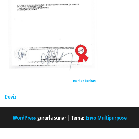
merkez bankası
Doviz
WordPress
gururla sunar
|
Tema:
Envo Multipurpose