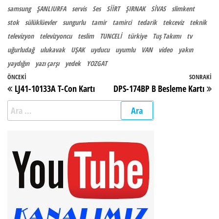
samsung
ŞANLIURFA
servis
Ses
SİİRT
ŞIRNAK
SİVAS
slimkent
stok
sülüklüevler
sungurlu
tamir
tamirci
tedarik
tekceviz
teknik
televizyon
televizyoncu
teslim
TUNCELİ
türkiye
Tuş Takımı
tv
uğurludağ
ulukavak
UŞAK
uyducu
uyumlu
VAN
video
yakın
yaydığın
yazı çarşı
yedek
YOZGAT
Yazı gezinmesi
Önceki Yazı
ÖNCEKI
SONRAKI
So
LJ41-10133A T-Con Kartı
DPS-174BP B Besleme Kartı
Arama: