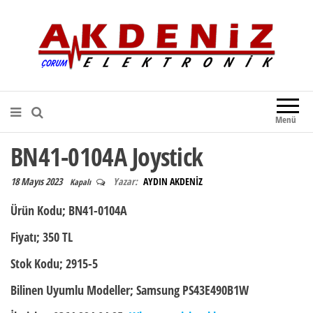
Akdeniz Elektronik
Teknik Destek, Kaliteli Hizmet |
Çorum Elektronik Firması
Menü
BN41-0104A Joystick
18 Mayıs 2023
Yazar:
AYDIN AKDENİZ
Kapalı
Ürün Kodu;
BN41-0104A
Fiyatı;
350 TL
Stok Kodu;
2915-5
Bilinen Uyumlu Modeller;
Samsung PS43E490B1W