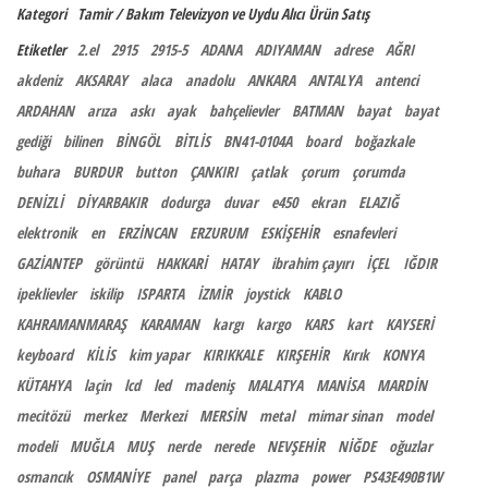
Kategori
Tamir / Bakım
Televizyon ve Uydu Alıcı
Ürün Satış
Etiketler
2.el
2915
2915-5
ADANA
ADIYAMAN
adrese
AĞRI
akdeniz
AKSARAY
alaca
anadolu
ANKARA
ANTALYA
antenci
ARDAHAN
arıza
askı
ayak
bahçelievler
BATMAN
bayat
bayat
gediği
bilinen
BİNGÖL
BİTLİS
BN41-0104A
board
boğazkale
buhara
BURDUR
button
ÇANKIRI
çatlak
çorum
çorumda
DENİZLİ
DİYARBAKIR
dodurga
duvar
e450
ekran
ELAZIĞ
elektronik
en
ERZİNCAN
ERZURUM
ESKİŞEHİR
esnafevleri
GAZİANTEP
görüntü
HAKKARİ
HATAY
ibrahim çayırı
İÇEL
IĞDIR
ipeklievler
iskilip
ISPARTA
İZMİR
joystick
KABLO
KAHRAMANMARAŞ
KARAMAN
kargı
kargo
KARS
kart
KAYSERİ
keyboard
KİLİS
kim yapar
KIRIKKALE
KIRŞEHİR
Kırık
KONYA
KÜTAHYA
laçin
lcd
led
madeniş
MALATYA
MANİSA
MARDİN
mecitözü
merkez
Merkezi
MERSİN
metal
mimar sinan
model
modeli
MUĞLA
MUŞ
nerde
nerede
NEVŞEHİR
NİĞDE
oğuzlar
osmancık
OSMANİYE
panel
parça
plazma
power
PS43E490B1W