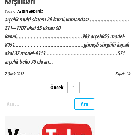
Karşılıkları
Yazar:
AYDIN AKDENİZ
arçelik multi sistem 29 kanal.kumandası………………………
211—1707 akai 55 ekran 90
kanal……………………………………..909 arçelik55 model-
8051……………………………………….güneşli.sürgülü kapak
akai 37 model-9313…………………………………………571
arçelik beko 70 ekran…
7 Ocak 2017
Kapalı
Yazı sayfalandırması
Önceki
1
2
Arama: