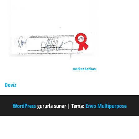
merkez bankası
Doviz
WordPress
gururla sunar
|
Tema:
Envo Multipurpose