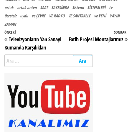
ortak
ortak anten
SAAT
SAYESİNDE
Sistemi
SİSTEMLERİ
tv
ücretsiz
uydu
ve ÇEVRE
VE RADYO
VE SANTRALLE
ve YENİ
YAYIN
ZAMAN
Yazı gezinmesi
Önceki Yazı
ÖNCEKI
SONRAKI
So
Televizyonların Yan Sanayi
Fatih Projesi Montajlarımız
Kumanda Karşılıkları
Arama: