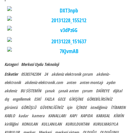
Kategori
Merkezi Uydu
Teknoloji
Etiketler
05383742304
24
akdeniz elektronik çorum
akdeniz-
elektronik
akdeniz-elektronik.com
anten
anten montajı
aydın
akdeniz
BU SİSTEMİN
çanak
çanak anten
çorum
DAİREYE
dijital
dış
engellemek
ESKİ
FAZLA
GECE
GİRİŞİNE
GÖREBİLİRSİNİZ
görüntü
GÖRÜŞLÜ
GÜVENLİĞİNİZ
için
İÇİNDE
istediğimiz
İTİBAREN
KABLO
kadar
kamera
KANALLARI
KAPI
KAPIDA
KARASAL
KİMİN
kirliliğini
KONULAN
KULLANILAN
KURULDUKTAN
KURULMASIYLA
KURULUR
merkez
Merkezi
merkezi sistem
OLDUĞU
OLDUĞUNU