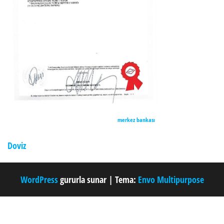
merkez bankası
Doviz
WordPress
gururla sunar
|
Tema:
Envo Multipurpose