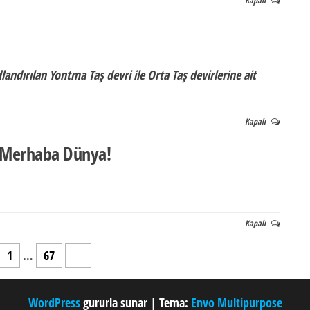
Kapalı
andırılan Yontma Taş devri ile Orta Taş devirlerine ait
Kapalı
 Merhaba Dünya!
Kapalı
1
…
67
68
WordPress
gururla sunar
|
Tema:
Envo Multipurpose