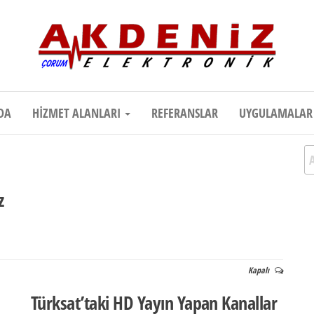
onik
Teknik Destek, Kaliteli Hizmet | Çor
DA
HIZMET ALANLARI
REFERANSLAR
UYGULAMALA
A
z
z
Kapalı
Türksat’taki HD Yayın Yapan Kanallar