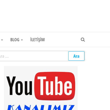
um Elektronik Firması
R
BLOG
İLETIŞIM
rama: