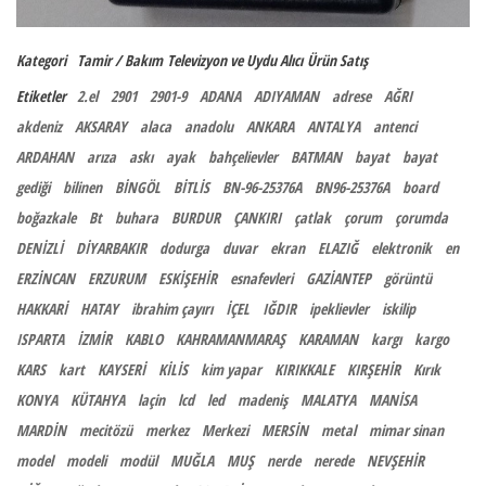
Kategori
Tamir / Bakım
Televizyon ve Uydu Alıcı
Ürün Satış
Etiketler
2.el
2901
2901-9
ADANA
ADIYAMAN
adrese
AĞRI
akdeniz
AKSARAY
alaca
anadolu
ANKARA
ANTALYA
antenci
ARDAHAN
arıza
askı
ayak
bahçelievler
BATMAN
bayat
bayat
gediği
bilinen
BİNGÖL
BİTLİS
BN-96-25376A
BN96-25376A
board
boğazkale
Bt
buhara
BURDUR
ÇANKIRI
çatlak
çorum
çorumda
DENİZLİ
DİYARBAKIR
dodurga
duvar
ekran
ELAZIĞ
elektronik
en
ERZİNCAN
ERZURUM
ESKİŞEHİR
esnafevleri
GAZİANTEP
görüntü
HAKKARİ
HATAY
ibrahim çayırı
İÇEL
IĞDIR
ipeklievler
iskilip
ISPARTA
İZMİR
KABLO
KAHRAMANMARAŞ
KARAMAN
kargı
kargo
KARS
kart
KAYSERİ
KİLİS
kim yapar
KIRIKKALE
KIRŞEHİR
Kırık
KONYA
KÜTAHYA
laçin
lcd
led
madeniş
MALATYA
MANİSA
MARDİN
mecitözü
merkez
Merkezi
MERSİN
metal
mimar sinan
model
modeli
modül
MUĞLA
MUŞ
nerde
nerede
NEVŞEHİR