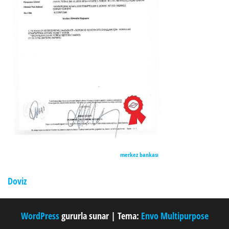
merkez bankası
Doviz
WordPress
gururla sunar
|
Tema:
Envo Multipurpose