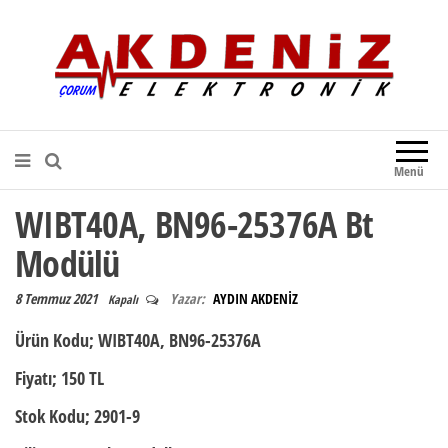
Akdeniz Elektronik
Teknik Destek, Kaliteli Hizmet |
Çorum Elektronik Firması
Menü
WIBT40A, BN96-25376A Bt
Modülü
8 Temmuz 2021
Yazar:
AYDIN AKDENİZ
Kapalı
Ürün Kodu
; WIBT40A, BN96-25376A
Fiyatı;
150 TL
Stok Kodu;
2901-9