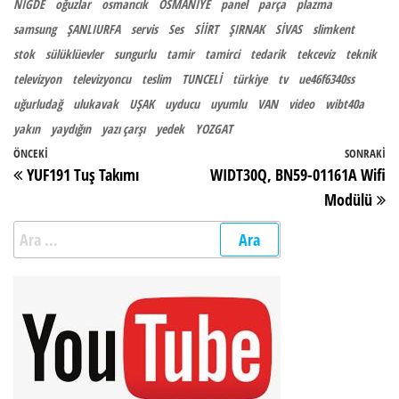
NİĞDE
oğuzlar
osmancık
OSMANİYE
panel
parça
plazma
samsung
ŞANLIURFA
servis
Ses
SİİRT
ŞIRNAK
SİVAS
slimkent
stok
sülüklüevler
sungurlu
tamir
tamirci
tedarik
tekceviz
teknik
televizyon
televizyoncu
teslim
TUNCELİ
türkiye
tv
ue46f6340ss
uğurludağ
ulukavak
UŞAK
uyducu
uyumlu
VAN
video
wibt40a
yakın
yaydığın
yazı çarşı
yedek
YOZGAT
Yazı gezinmesi
Önceki Yazı
ÖNCEKI
SONRAKI
So
YUF191 Tuş Takımı
WIDT30Q, BN59-01161A Wifi
Modülü
Arama: