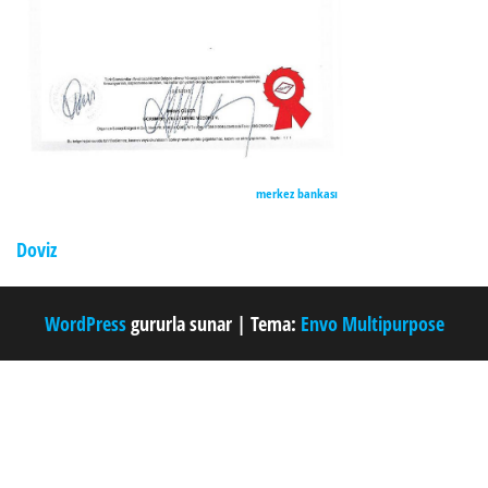
merkez bankası
Doviz
WordPress
gururla sunar
|
Tema:
Envo Multipurpose