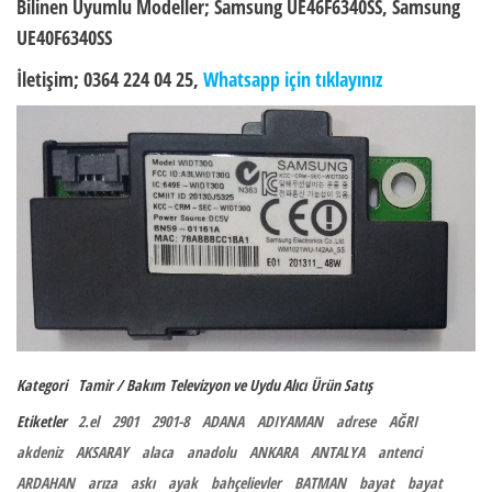
Bilinen Uyumlu Modeller;
Samsung UE46F6340SS, Samsung
UE40F6340SS
İletişim; 0364 224 04 25,
Whatsapp için tıklayınız
Kategori
Tamir / Bakım
Televizyon ve Uydu Alıcı
Ürün Satış
Etiketler
2.el
2901
2901-8
ADANA
ADIYAMAN
adrese
AĞRI
akdeniz
AKSARAY
alaca
anadolu
ANKARA
ANTALYA
antenci
ARDAHAN
arıza
askı
ayak
bahçelievler
BATMAN
bayat
bayat