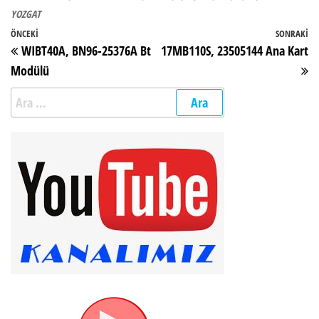
YOZGAT
Yazı gezinmesi
Önceki Yazı
ÖNCEKI
SONRAKI
So
WIBT40A, BN96-25376A Bt
17MB110S, 23505144 Ana Kart
Modülü
Arama: