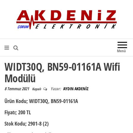
Akdeniz Elektronik
Teknik Destek, Kaliteli Hizmet |
Çorum Elektronik Firması
Menü
WIDT30Q, BN59-01161A Wifi
Modülü
8 Temmuz 2021
Yazar:
AYDIN AKDENİZ
Kapalı
Ürün Kodu
; WIDT30Q, BN59-01161A
Fiyatı;
200 TL
Stok Kodu;
2901-8 (2)