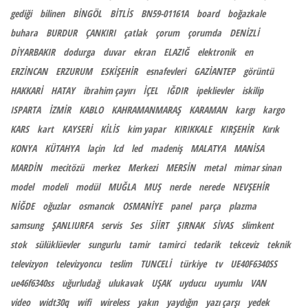
gediği
bilinen
BİNGÖL
BİTLİS
BN59-01161A
board
boğazkale
buhara
BURDUR
ÇANKIRI
çatlak
çorum
çorumda
DENİZLİ
DİYARBAKIR
dodurga
duvar
ekran
ELAZIĞ
elektronik
en
ERZİNCAN
ERZURUM
ESKİŞEHİR
esnafevleri
GAZİANTEP
görüntü
HAKKARİ
HATAY
ibrahim çayırı
İÇEL
IĞDIR
ipeklievler
iskilip
ISPARTA
İZMİR
KABLO
KAHRAMANMARAŞ
KARAMAN
kargı
kargo
KARS
kart
KAYSERİ
KİLİS
kim yapar
KIRIKKALE
KIRŞEHİR
Kırık
KONYA
KÜTAHYA
laçin
lcd
led
madeniş
MALATYA
MANİSA
MARDİN
mecitözü
merkez
Merkezi
MERSİN
metal
mimar sinan
model
modeli
modül
MUĞLA
MUŞ
nerde
nerede
NEVŞEHİR
NİĞDE
oğuzlar
osmancık
OSMANİYE
panel
parça
plazma
samsung
ŞANLIURFA
servis
Ses
SİİRT
ŞIRNAK
SİVAS
slimkent
stok
sülüklüevler
sungurlu
tamir
tamirci
tedarik
tekceviz
teknik
televizyon
televizyoncu
teslim
TUNCELİ
türkiye
tv
UE40F6340SS
ue46f6340ss
uğurludağ
ulukavak
UŞAK
uyducu
uyumlu
VAN
video
widt30q
wifi
wireless
yakın
yaydığın
yazı çarşı
yedek