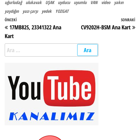
uğurludağ
ulukavak
UŞAK
uyducu
uyumlu
VAN
video
yakın
yaydığın
yazı çarşı
yedek
YOZGAT
Yazı gezinmesi
Önceki Yazı
ÖNCEKI
SONRAKI
So
17MB82S, 23341322 Ana
CV9202H-BSM Ana Kart
Kart
Arama: