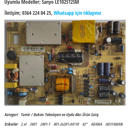
Uyumlu Modeller;
Sanyo LE102S12SM
İletişim; 0364 224 04 25,
Whatsapp için tıklayınız
Kategori
Tamir / Bakım
Televizyon ve Uydu Alıcı
Ürün Satış
Etiketler
2.el
2401
2401-1
401-2e201-d4110
42"
ADANA
ADIYAMAN