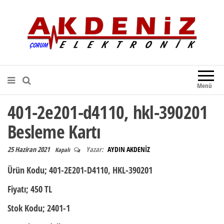
Akdeniz Elektronik
Teknik Destek, Kaliteli Hizmet |
Çorum Elektronik Firması
Menü
401-2e201-d4110, hkl-390201
Besleme Kartı
25 Haziran 2021
Yazar:
AYDIN AKDENİZ
Kapalı
Ürün Kodu;
401-2E201-D4110, HKL-390201
Fiyatı;
450 TL
Stok Kodu;
2401-1