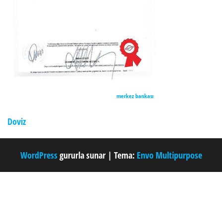
merkez bankası
Doviz
WordPress
gururla sunar
|
Tema:
Envo Multipurpose