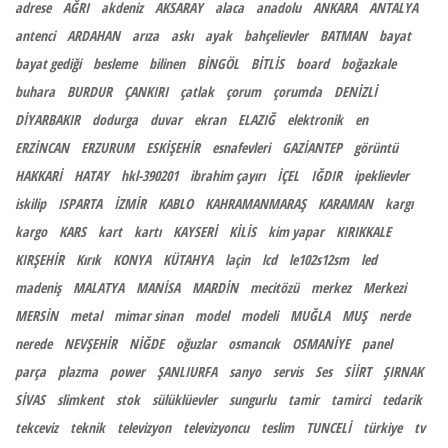
adrese
AĞRI
akdeniz
AKSARAY
alaca
anadolu
ANKARA
ANTALYA
antenci
ARDAHAN
arıza
askı
ayak
bahçelievler
BATMAN
bayat
bayat gediği
besleme
bilinen
BİNGÖL
BİTLİS
board
boğazkale
buhara
BURDUR
ÇANKIRI
çatlak
çorum
çorumda
DENİZLİ
DİYARBAKIR
dodurga
duvar
ekran
ELAZIĞ
elektronik
en
ERZİNCAN
ERZURUM
ESKİŞEHİR
esnafevleri
GAZİANTEP
görüntü
HAKKARİ
HATAY
hkl-390201
ibrahim çayırı
İÇEL
IĞDIR
ipeklievler
iskilip
ISPARTA
İZMİR
KABLO
KAHRAMANMARAŞ
KARAMAN
kargı
kargo
KARS
kart
kartı
KAYSERİ
KİLİS
kim yapar
KIRIKKALE
KIRŞEHİR
Kırık
KONYA
KÜTAHYA
laçin
lcd
le102s12sm
led
madeniş
MALATYA
MANİSA
MARDİN
mecitözü
merkez
Merkezi
MERSİN
metal
mimar sinan
model
modeli
MUĞLA
MUŞ
nerde
nerede
NEVŞEHİR
NİĞDE
oğuzlar
osmancık
OSMANİYE
panel
parça
plazma
power
ŞANLIURFA
sanyo
servis
Ses
SİİRT
ŞIRNAK
SİVAS
slimkent
stok
sülüklüevler
sungurlu
tamir
tamirci
tedarik
tekceviz
teknik
televizyon
televizyoncu
teslim
TUNCELİ
türkiye
tv