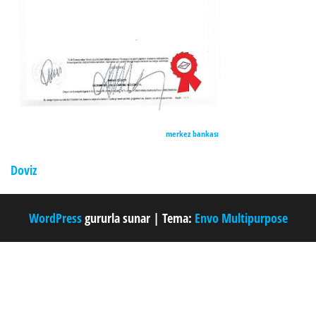
merkez bankası
Doviz
WordPress
gururla sunar
|
Tema:
Envo Multipurpose