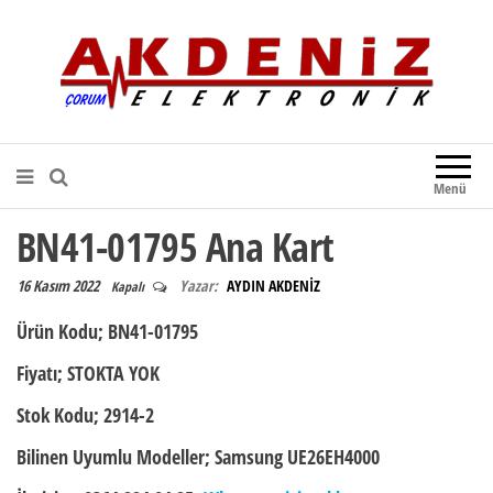
Akdeniz Elektronik
Teknik Destek, Kaliteli Hizmet |
Çorum Elektronik Firması
Menü
BN41-01795 Ana Kart
16 Kasım 2022
Yazar:
AYDIN AKDENİZ
Kapalı
Ürün Kodu;
BN41-01795
Fiyatı;
STOKTA YOK
Stok Kodu;
2914-2
Bilinen Uyumlu Modeller;
Samsung UE26EH4000