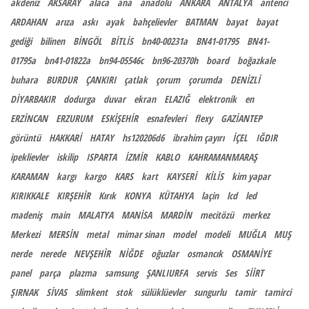
akdeniz
AKSARAY
alaca
ana
anadolu
ANKARA
ANTALYA
antenci
ARDAHAN
arıza
askı
ayak
bahçelievler
BATMAN
bayat
bayat
gediği
bilinen
BİNGÖL
BİTLİS
bn40-00231a
BN41-01795
BN41-
01795a
bn41-01822a
bn94-05546c
bn96-20370h
board
boğazkale
buhara
BURDUR
ÇANKIRI
çatlak
çorum
çorumda
DENİZLİ
DİYARBAKIR
dodurga
duvar
ekran
ELAZIĞ
elektronik
en
ERZİNCAN
ERZURUM
ESKİŞEHİR
esnafevleri
flexy
GAZİANTEP
görüntü
HAKKARİ
HATAY
hs120206d6
ibrahim çayırı
İÇEL
IĞDIR
ipeklievler
iskilip
ISPARTA
İZMİR
KABLO
KAHRAMANMARAŞ
KARAMAN
kargı
kargo
KARS
kart
KAYSERİ
KİLİS
kim yapar
KIRIKKALE
KIRŞEHİR
Kırık
KONYA
KÜTAHYA
laçin
lcd
led
madeniş
main
MALATYA
MANİSA
MARDİN
mecitözü
merkez
Merkezi
MERSİN
metal
mimar sinan
model
modeli
MUĞLA
MUŞ
nerde
nerede
NEVŞEHİR
NİĞDE
oğuzlar
osmancık
OSMANİYE
panel
parça
plazma
samsung
ŞANLIURFA
servis
Ses
SİİRT
ŞIRNAK
SİVAS
slimkent
stok
sülüklüevler
sungurlu
tamir
tamirci