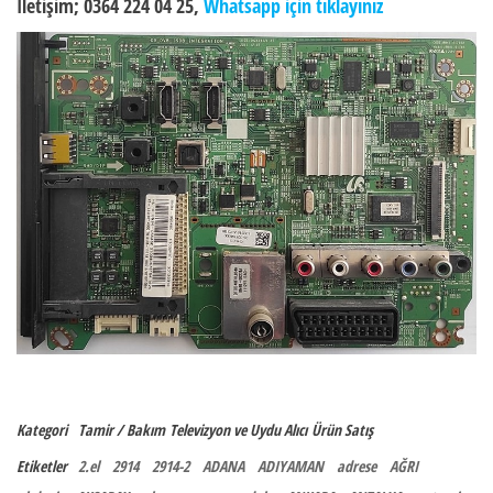
İletişim; 0364 224 04 25,
Whatsapp için tıklayınız
Kategori
Tamir / Bakım
Televizyon ve Uydu Alıcı
Ürün Satış
Etiketler
2.el
2914
2914-2
ADANA
ADIYAMAN
adrese
AĞRI