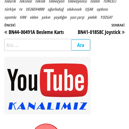
tedarik
tekceviz
teknik
televizyon
televizyoncu
teslim
TUNCELİ
türkiye
tv
UE26EH4000
uğurludağ
ulukavak
UŞAK
uyducu
uyumlu
VAN
video
yakın
yaydığın
yazı çarşı
yedek
YOZGAT
Yazı gezinmesi
Önceki Yazı
ÖNCEKI
SONRAKI
So
BN44-00491A Besleme Kartı
BN41-01858C Joystick
Arama: