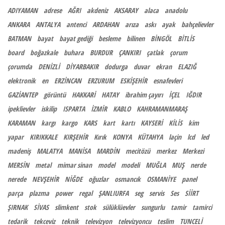
ADIYAMAN
adrese
AĞRI
akdeniz
AKSARAY
alaca
anadolu
ANKARA
ANTALYA
antenci
ARDAHAN
arıza
askı
ayak
bahçelievler
BATMAN
bayat
bayat gediği
besleme
bilinen
BİNGÖL
BİTLİS
board
boğazkale
buhara
BURDUR
ÇANKIRI
çatlak
çorum
çorumda
DENİZLİ
DİYARBAKIR
dodurga
duvar
ekran
ELAZIĞ
elektronik
en
ERZİNCAN
ERZURUM
ESKİŞEHİR
esnafevleri
GAZİANTEP
görüntü
HAKKARİ
HATAY
ibrahim çayırı
İÇEL
IĞDIR
ipeklievler
iskilip
ISPARTA
İZMİR
KABLO
KAHRAMANMARAŞ
KARAMAN
kargı
kargo
KARS
kart
kartı
KAYSERİ
KİLİS
kim
yapar
KIRIKKALE
KIRŞEHİR
Kırık
KONYA
KÜTAHYA
laçin
lcd
led
madeniş
MALATYA
MANİSA
MARDİN
mecitözü
merkez
Merkezi
MERSİN
metal
mimar sinan
model
modeli
MUĞLA
MUŞ
nerde
nerede
NEVŞEHİR
NİĞDE
oğuzlar
osmancık
OSMANİYE
panel
parça
plazma
power
regal
ŞANLIURFA
seg
servis
Ses
SİİRT
ŞIRNAK
SİVAS
slimkent
stok
sülüklüevler
sungurlu
tamir
tamirci
tedarik
tekceviz
teknik
televizyon
televizyoncu
teslim
TUNCELİ