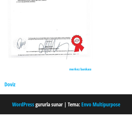
merkez bankası
Doviz
WordPress
gururla sunar
|
Tema:
Envo Multipurpose