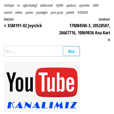
türkiye
tv
uğurludağ
ulukavak
UŞAK
uyducu
uyumlu
VAN
vestel
video
yakın
yaydığın
yazı çarşı
yedek
YOZGAT
Yazı gezinmesi
Önceki Yazı
ÖNCEKI
SONRAKI
So
XSM191-02 Joystick
17MB45M-3, 20528507,
26667716, 10069836 Ana Kart
Arama: