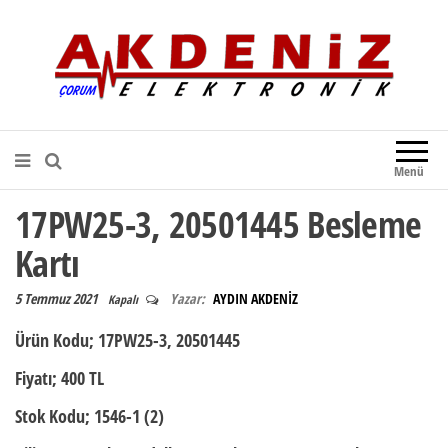
Akdeniz Elektronik
Teknik Destek, Kaliteli Hizmet |
Çorum Elektronik Firması
Menü
17PW25-3, 20501445 Besleme
Kartı
5 Temmuz 2021
Yazar:
AYDIN AKDENİZ
Kapalı
Ürün Kodu
; 17PW25-3, 20501445
Fiyatı;
400 TL
Stok Kodu;
1546-1 (2)