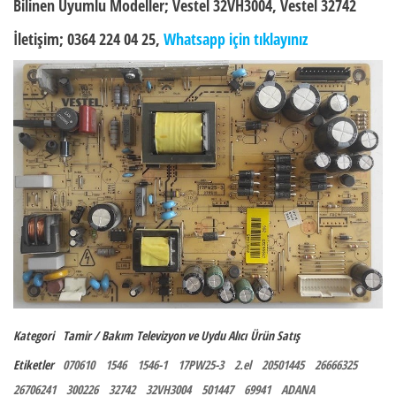
Bilinen Uyumlu Modeller;
Vestel 32VH3004, Vestel 32742
İletişim; 0364 224 04 25,
Whatsapp için tıklayınız
Kategori
Tamir / Bakım
Televizyon ve Uydu Alıcı
Ürün Satış
Etiketler
070610
1546
1546-1
17PW25-3
2.el
20501445
26666325
26706241
300226
32742
32VH3004
501447
69941
ADANA