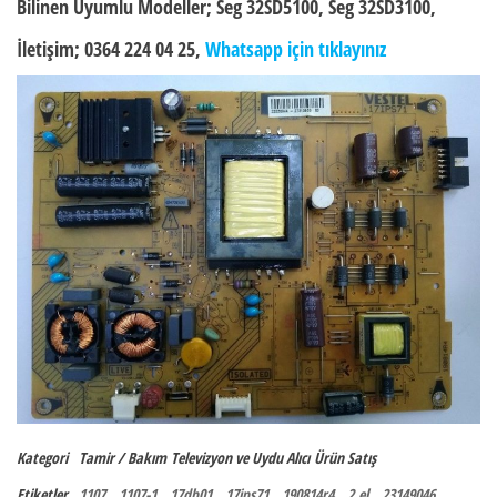
Bilinen Uyumlu Modeller;
Seg 32SD5100, Seg 32SD3100,
İletişim; 0364 224 04 25,
Whatsapp için tıklayınız
Kategori
Tamir / Bakım
Televizyon ve Uydu Alıcı
Ürün Satış
Etiketler
1107
1107-1
17db01
17ips71
190814r4
2.el
23149046