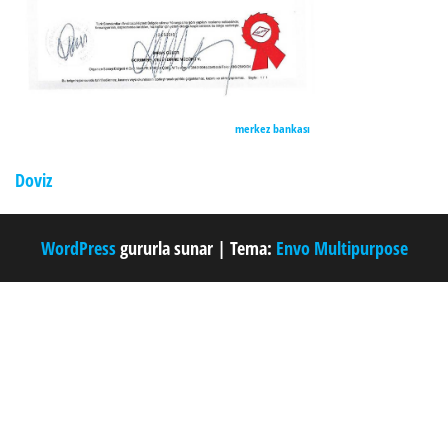
merkez bankası
Doviz
WordPress
gururla sunar
|
Tema:
Envo Multipurpose