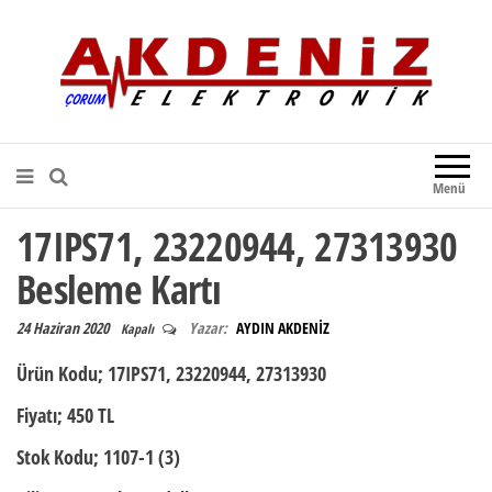
Akdeniz Elektronik
Teknik Destek, Kaliteli Hizmet |
Çorum Elektronik Firması
Menü
17IPS71, 23220944, 27313930
Besleme Kartı
24 Haziran 2020
Yazar:
AYDIN AKDENİZ
Kapalı
Ürün Kodu;
17IPS71, 23220944, 27313930
Fiyatı;
450 TL
Stok Kodu;
1107-1 (3)