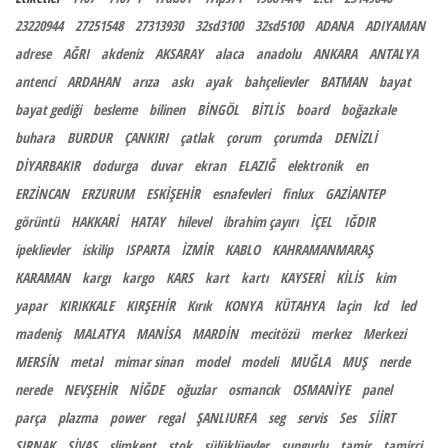
23220944
27251548
27313930
32sd3100
32sd5100
ADANA
ADIYAMAN
adrese
AĞRI
akdeniz
AKSARAY
alaca
anadolu
ANKARA
ANTALYA
antenci
ARDAHAN
arıza
askı
ayak
bahçelievler
BATMAN
bayat
bayat gediği
besleme
bilinen
BİNGÖL
BİTLİS
board
boğazkale
buhara
BURDUR
ÇANKIRI
çatlak
çorum
çorumda
DENİZLİ
DİYARBAKIR
dodurga
duvar
ekran
ELAZIĞ
elektronik
en
ERZİNCAN
ERZURUM
ESKİŞEHİR
esnafevleri
finlux
GAZİANTEP
görüntü
HAKKARİ
HATAY
hilevel
ibrahim çayırı
İÇEL
IĞDIR
ipeklievler
iskilip
ISPARTA
İZMİR
KABLO
KAHRAMANMARAŞ
KARAMAN
kargı
kargo
KARS
kart
kartı
KAYSERİ
KİLİS
kim
yapar
KIRIKKALE
KIRŞEHİR
Kırık
KONYA
KÜTAHYA
laçin
lcd
led
madeniş
MALATYA
MANİSA
MARDİN
mecitözü
merkez
Merkezi
MERSİN
metal
mimar sinan
model
modeli
MUĞLA
MUŞ
nerde
nerede
NEVŞEHİR
NİĞDE
oğuzlar
osmancık
OSMANİYE
panel
parça
plazma
power
regal
ŞANLIURFA
seg
servis
Ses
SİİRT
ŞIRNAK
SİVAS
slimkent
stok
sülüklüevler
sungurlu
tamir
tamirci