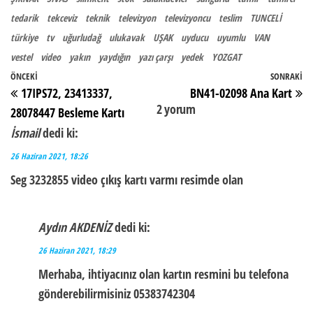
tedarik
tekceviz
teknik
televizyon
televizyoncu
teslim
TUNCELİ
türkiye
tv
uğurludağ
ulukavak
UŞAK
uyducu
uyumlu
VAN
vestel
video
yakın
yaydığın
yazı çarşı
yedek
YOZGAT
Yazı gezinmesi
Önceki Yazı
ÖNCEKI
SONRAKI
So
17IPS72, 23413337,
BN41-02098 Ana Kart
2 yorum
28078447 Besleme Kartı
İsmail
dedi ki:
26 Haziran 2021, 18:26
Seg 3232855 video çıkış kartı varmı resimde olan
Aydın AKDENİZ
dedi ki:
26 Haziran 2021, 18:29
Merhaba, ihtiyacınız olan kartın resmini bu telefona
gönderebilirmisiniz 05383742304